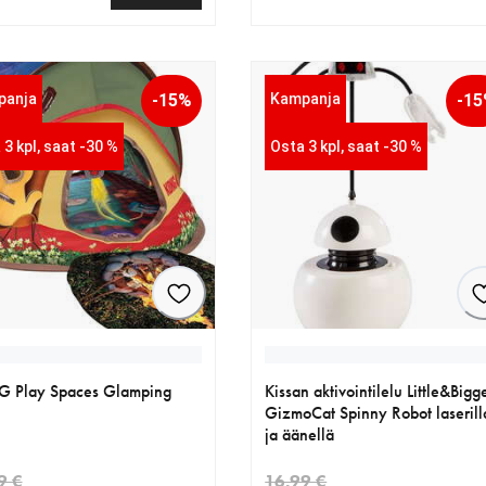
nen hinta 12.99 €
nykyinen hinta 20.39 €
alkuperäinen hinta 23.99 €
panja
-15%
Kampanja
-1
 3 kpl, saat -30 %
Osta 3 kpl, saat -30 %
 Play Spaces Glamping
Kissan aktivointilelu Little&Bigg
GizmoCat Spinny Robot laserill
ja äänellä
9 €
16.99 €