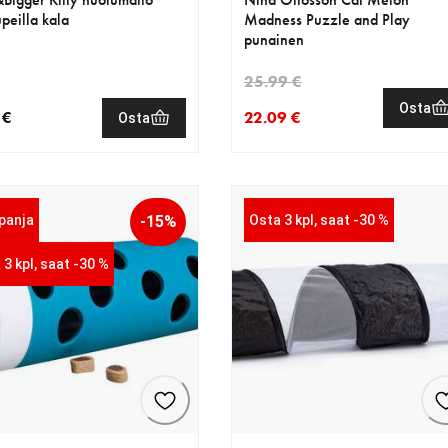
peilla kala
Madness Puzzle and Play
punainen
25.99 €
Osta
 €
22.09 €
Osta
nen hinta 5.99 €
nykyinen hinta 22.09 €
alkuperäinen hinta 25.99 €
panja
-15%
Osta 3 kpl, saat -30 %
 3 kpl, saat -30 %