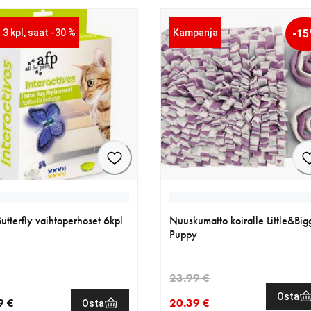
 3 kpl, saat -30 %
Kampanja
-1
utterfly vaihtoperhoset 6kpl
Nuuskumatto koiralle Little&Big
Puppy
23.99 €
Osta
9 €
20.39 €
Osta