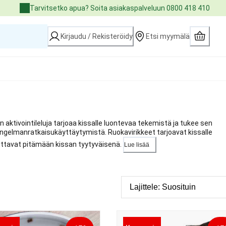
Tarvitsetko apua? Soita asiakaspalveluun 0800 418 410
Kirjaudu / Rekisteröidy
Etsi myymälä
aktivointileluja tarjoaa kissalle luontevaa tekemistä ja tukee sen
 ongelmanratkaisukäyttäytymistä. Ruokavirikkeet tarjoavat kissalle
uttavat pitämään kissan tyytyväisenä.
Lue lisää