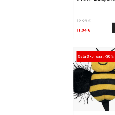
12.99 €
11.04 €
nykyinen hinta 11.04 
alkuperäinen hinta 12
Osta 3 kpl, saat -30 %