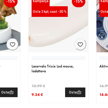
-15%
Kampanja
-15%
Kam
Osta 3 kpl, saat -30 %
Osta
r
Laservalo Trixie Led mouse,
Aktiv
ladattava
10.99 €
16.9
Osta
Osta
9.34 €
14.4
€
.99 €
nykyinen hinta 9.34 €
alkuperäinen hinta 10.99 €
nykyi
alkup