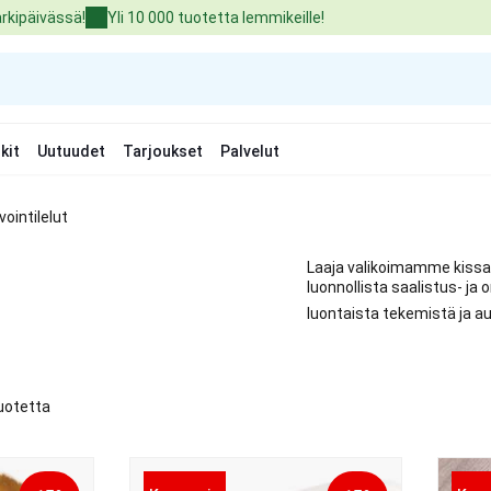
arkipäivässä!
Yli 10 000 tuotetta lemmikeille!
kit
Uutuudet
Tarjoukset
Palvelut
vointilelut
Laaja valikoimamme kissan 
luonnollista saalistus- ja
luontaista tekemistä ja a
tuotetta