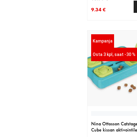
9.34 €
nykyinen hinta 9.34 €
alkuperäinen hinta 10
Kampanja
Osta 3 kpl, saat -30 %
Nina Ottosson Catstage
Cube kissan aktivointil