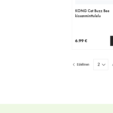
KONG Cat Buzz Bee
kissanminttulelu
6.99 €
nykyinen hinta 6.99 €
Edellinen