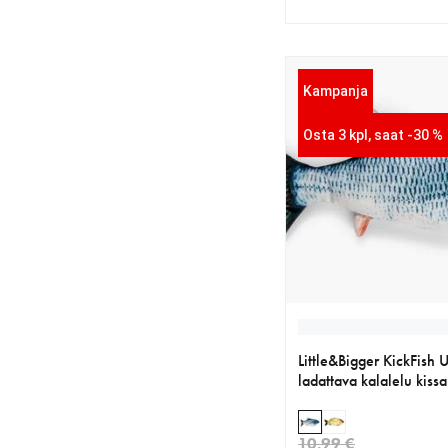
nykyinen hinta 22.09 
alkuperäinen hinta 25
Kampanja
Osta 3 kpl, saat -30 %
Little&Bigger KickFish 
ladattava kalalelu kiss
10.99 €