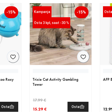
-15%
Kampanja
-15%
Osta
Osta 3 kpl, saat -30 %
ckoo Roxy
Trixie Cat Activity Gambling
AFP B
Tower
17.99 €
Osta
Osta
15.29 €
12.9