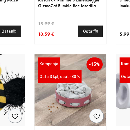
GizmoCat Bumble Bee laserilla
imuku
15.99 €
Osta
Osta
13.59 €
5.99
€
.99 €
nykyinen hinta 13.59 €
alkuperäinen hinta 15.99 €
nykyi
Kampanja
-15%
Kam
Osta 3 kpl, saat -30 %
Osta