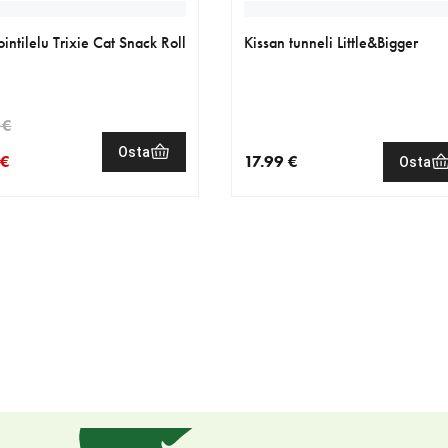
ointilelu Trixie Cat Snack Roll
Kissan tunneli Little&Bigger
 €
Osta
 €
17.99 €
Osta
nen hinta 7.64 €
eräinen hinta 8.99 €
nykyinen hinta 17.99 €