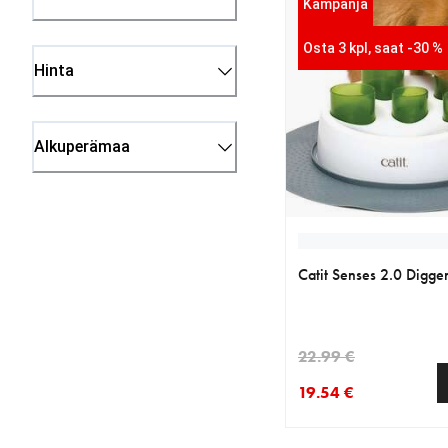
Kampanja
Osta 3 kpl, saat -30 %
Hinta
Alkuperämaa
Catit Senses 2.0 Digge
22.99 €
19.54 €
nykyinen hinta 19.54 
alkuperäinen hinta 22