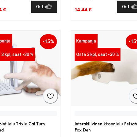
Osta
Osta
4 €
14.44 €
nen hinta 19.54 €
eräinen hinta 22.99 €
nykyinen hinta 14.44 €
alkuperäinen hinta 16.99 €
panja
-15%
Kampanja
-1
 3 kpl, saat -30 %
Osta 3 kpl, saat -30 %
ointilelu Trixie Cat Turn
Interaktiivinen kissanlelu Petsaf
nd
Fox Den