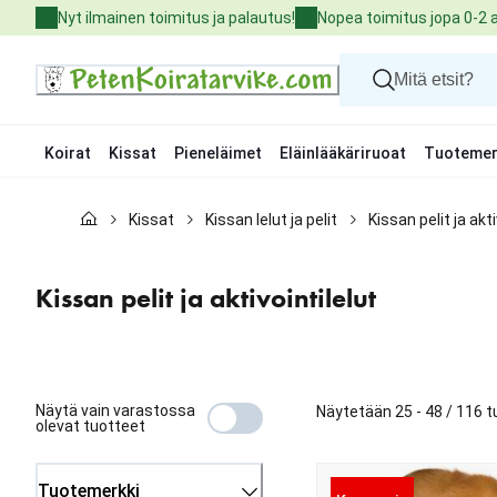
Skip
Nyt ilmainen toimitus ja palautus!
Nopea toimitus jopa 0-2 
to
Content
Koirat
Kissat
Pieneläimet
Eläinlääkäriruoat
Tuotemer
Koirat
Kissat
Kissan lelut ja pelit
Kissan pelit ja akti
Kissat
Pieneläimet
Eläinlääkäriruoat
Kissan pelit ja aktivointilelut
Tuotemerkit
Uutuudet
Tarjoukset
Palvelut
Näytä vain varastossa
Näytetään 25 - 48 / 116 
olevat tuotteet
Tuotemerkki