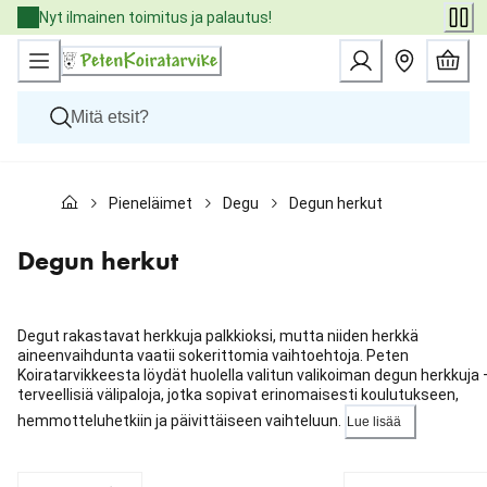
Skip
Nyt ilmainen toimitus ja palautus!
to
Content
Koirat
Pieneläimet
Degu
Degun herkut
Kissat
Pieneläimet
Eläinlääkäriruoat
Degun herkut
Tuotemerkit
Uutuudet
Tarjoukset
Degut rakastavat herkkuja palkkioksi, mutta niiden herkkä
Palvelut
aineenvaihdunta vaatii sokerittomia vaihtoehtoja. Peten
Koiratarvikkeesta löydät huolella valitun valikoiman degun herkkuja 
terveellisiä välipaloja, jotka sopivat erinomaisesti koulutukseen,
hemmotteluhetkiin ja päivittäiseen vaihteluun.
Lue lisää