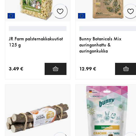
JR Farm palsternakkakuutiot
Bunny Botanicals Mix
125 g
auringonhattu &
auringonkukka
3.49 €
12.99 €
nykyinen hinta 3.49 €
nykyinen hinta 12.99 €