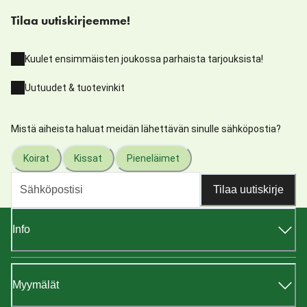
Tilaa uutiskirjeemme!
Kuulet ensimmäisten joukossa parhaista tarjouksista!
Uutuudet & tuotevinkit
Mistä aiheista haluat meidän lähettävän sinulle sähköpostia?
Koirat
Kissat
Pieneläimet
Tilaa uutiskirje
Info
Myymälät