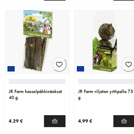
nykyinen hinta 3.79 €
nykyinen hinta 4.99 €
JR Farm hasselpähkinäoksat
JR Farm viljaton yrttipallo 75
40 g
g
4.29 €
4.99 €
nykyinen hinta 4.29 €
nykyinen hinta 4.99 €