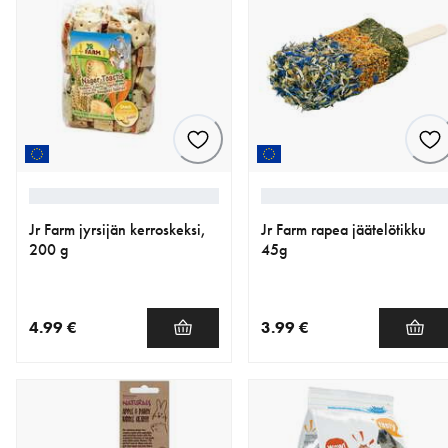
Jr Farm jyrsijän kerroskeksi,
Jr Farm rapea jäätelötikku
200 g
45g
4.99 €
3.99 €
nykyinen hinta 4.99 €
nykyinen hinta 3.99 €