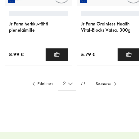
Jr Farm herkku-tähti
Jr Farm Grainless Health
pieneläimille
Vital-Blocks Vatsa, 300g
8.99 €
5.79 €
nykyinen hinta 8.99 €
nykyinen hinta 5.79 €
Edellinen
/ 3
Seuraava