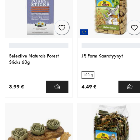
Selective Naturals Forest
JR Farm Kauratyynyt
Sticks 60g
100 g
3.99 €
4.49 €
nykyinen hinta 3.99 €
nykyinen hinta 4.49 €