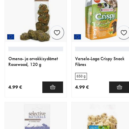
Omena- ja orvokkisydämet
Versele-Laga Crispy Snack
Rosewood, 120 g
Fibres
650 g
4.99 €
4.99 €
nykyinen hinta 4.99 €
nykyinen hinta 4.99 €