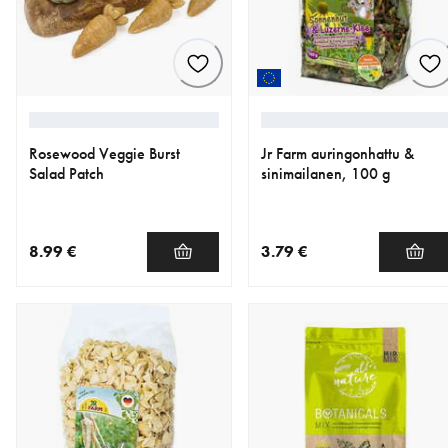
Rosewood Veggie Burst
Jr Farm auringonhattu &
Salad Patch
sinimailanen, 100 g
8.99 €
3.79 €
nykyinen hinta 8.99 €
nykyinen hinta 3.79 €