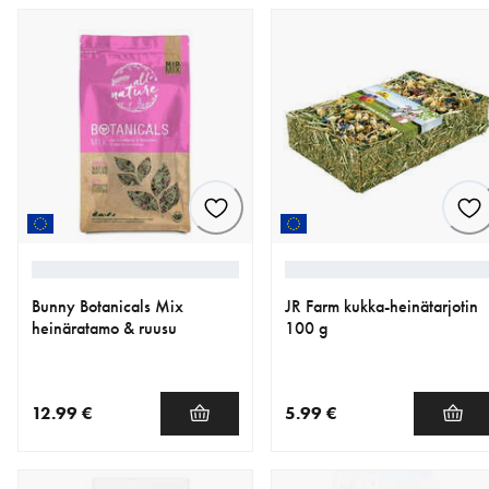
Bunny Botanicals Mix
JR Farm kukka-heinätarjotin
heinäratamo & ruusu
100 g
12.99 €
5.99 €
nykyinen hinta 12.99 €
nykyinen hinta 5.99 €