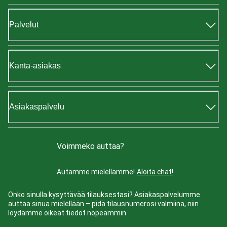
Palvelut
Kanta-asiakas
Asiakaspalvelu
Voimmeko auttaa?
Autamme mielellämme!
Aloita chat!
Onko sinulla kysyttävää tilauksestasi? Asiakaspalvelumme
auttaa sinua mielellään – pidä tilausnumerosi valmiina, niin
löydämme oikeat tiedot nopeammin.