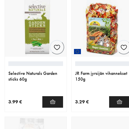
Selective Naturals Garden
JR Farm jyrsijän vihannekset
sticks 60g
150g
3.99 €
3.29 €
nykyinen hinta 3.99 €
nykyinen hinta 3.29 €