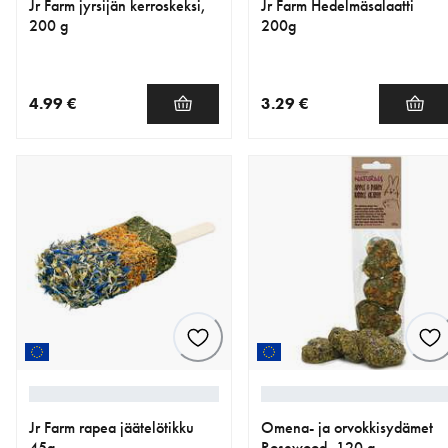
Jr Farm jyrsijän kerroskeksi,
Jr Farm Hedelmäsalaatti
200 g
200g
4.99 €
3.29 €
nykyinen hinta 4.99 €
nykyinen hinta 3.29 €
Jr Farm rapea jäätelötikku
Omena- ja orvokkisydämet
45g
Rosewood, 120 g