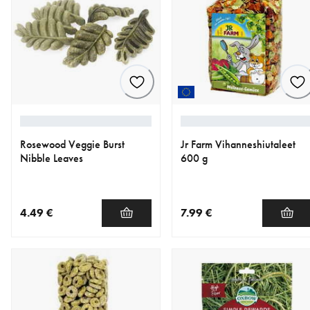
Rosewood Veggie Burst
Jr Farm Vihanneshiutaleet
Nibble Leaves
600 g
4.49 €
7.99 €
nykyinen hinta 4.49 €
nykyinen hinta 7.99 €