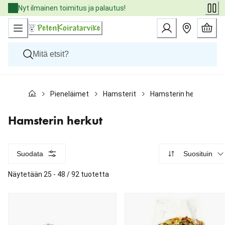
Skip
Nyt ilmainen toimitus ja palautus!
to
Content
Koirat
Pieneläimet
Hamsterit
Hamsterin herkut
Kissat
Pieneläimet
Eläinlääkäriruoat
Hamsterin herkut
Tuotemerkit
Uutuudet
Tarjoukset
Suodata
Suosituin
Palvelut
Näytetään 25 - 48 / 92 tuotetta