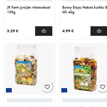
JR Farm jyrsijän vihannekset
Bunny Enjoy Nature kurkku 
150g
tilli 40g
3.29 €
4.99 €
nykyinen hinta 3.29 €
nykyinen hinta 4.99 €