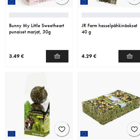
Bunny My Little Sweetheart
JR Farm hasselpähkinäoksat
punaiset marjat, 30g
40 g
3.49 €
4.29 €
nykyinen hinta 3.49 €
nykyinen hinta 4.29 €