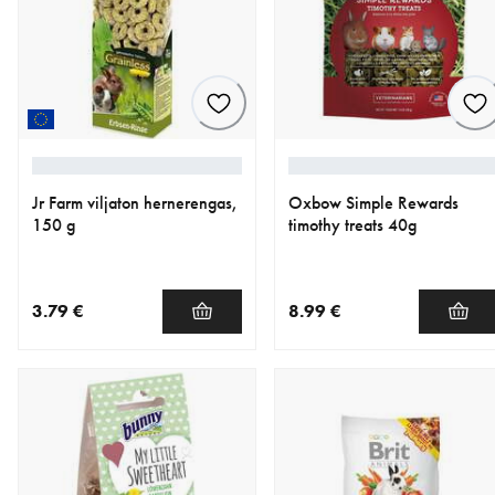
Jr Farm viljaton hernerengas,
Oxbow Simple Rewards
150 g
timothy treats 40g
3.79 €
8.99 €
nykyinen hinta 3.79 €
nykyinen hinta 8.99 €