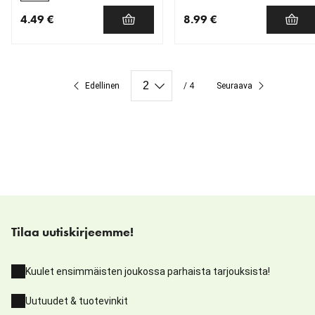
4.49 €
8.99 €
nykyinen hinta 4.49 €
nykyinen hinta 8.99 €
Edellinen
/ 4
Seuraava
Tilaa uutiskirjeemme!
Kuulet ensimmäisten joukossa parhaista tarjouksista!
Uutuudet & tuotevinkit