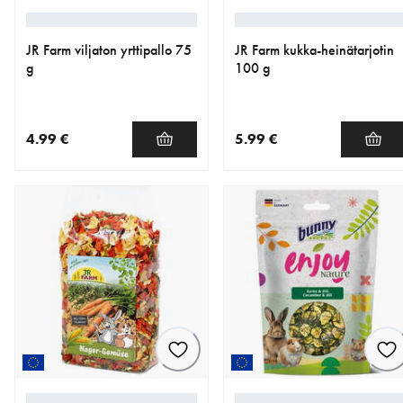
JR Farm viljaton yrttipallo 75
JR Farm kukka-heinätarjotin
g
100 g
4.99 €
5.99 €
nykyinen hinta 4.99 €
nykyinen hinta 5.99 €