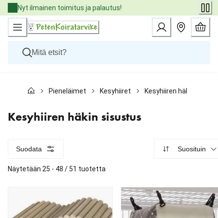
Skip
Nyt ilmainen toimitus ja palautus!
to
Content
Koirat
Pieneläimet
Kesyhiiret
Kesyhiiren häkin sisust
Kissat
Pieneläimet
Eläinlääkäriruoat
Kesyhiiren häkin sisustus
Tuotemerkit
Uutuudet
Tarjoukset
Suodata
Suosituin
Palvelut
Näytetään 25 - 48 / 51 tuotetta