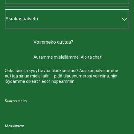
Asiakaspalvelu
Voimmeko auttaa?
Autamme mielellämme!
Aloita chat!
Onko sinulla kysyttävää tilauksestasi? Asiakaspalvelumme
auttaa sinua mielellään – pidä tilausnumerosi valmiina, niin
löydämme oikeat tiedot nopeammin.
Seuraa meitä
Maksutavat