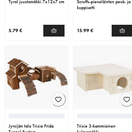
Tyrol juustomökki 7x12x7 cm
Scruffs-pieneläinten pesä- ja
kuppisetti
5.79 €
15.99 €
nykyinen hinta 5.79 €
nykyinen hinta 15.99 €
Jyrsijän talo Trixie Frida
Trixie 3-kammioinen
Tunnel System
kulmamökki