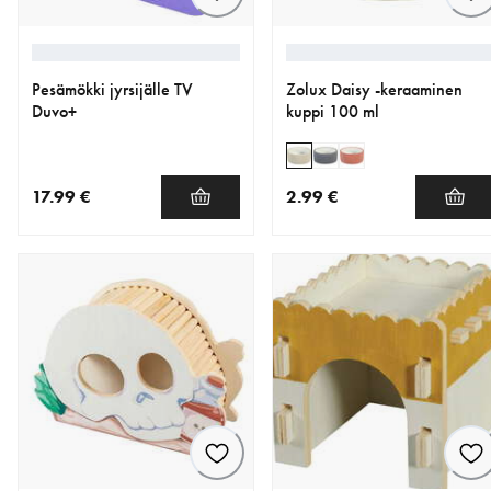
Pesämökki jyrsijälle TV
Zolux Daisy -keraaminen
Duvo+
kuppi 100 ml
17.99 €
2.99 €
nykyinen hinta 17.99 €
nykyinen hinta 2.99 €