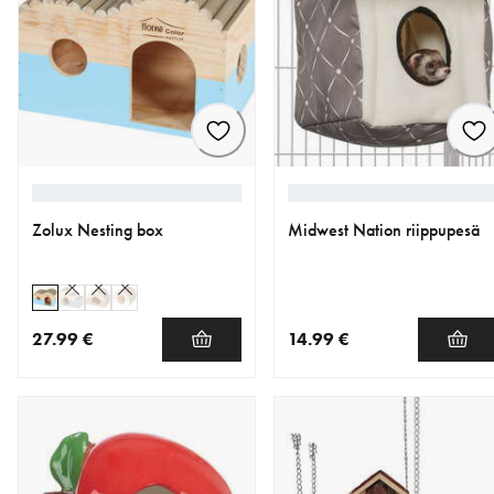
Zolux Nesting box
Midwest Nation riippupesä
27.99 €
14.99 €
nykyinen hinta 27.99 €
nykyinen hinta 14.99 €