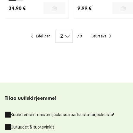
34.90 €
9.99 €
nykyinen hinta 34.90 €
nykyinen hinta 9.99 €
Edellinen
/ 3
Seuraava
Tilaa uutiskirjeemme!
Kuulet ensimmäisten joukossa parhaista tarjouksista!
Uutuudet & tuotevinkit