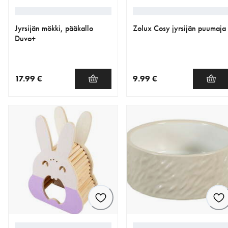
Jyrsijän mökki, pääkallo
Zolux Cosy jyrsijän puumaja
Duvo+
17.99 €
9.99 €
nykyinen hinta 17.99 €
nykyinen hinta 9.99 €