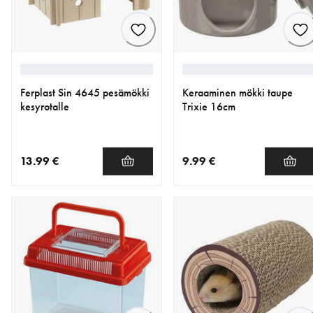
Ferplast Sin 4645 pesämökki
Keraaminen mökki taupe
kesyrotalle
Trixie 16cm
13.99 €
9.99 €
nykyinen hinta 13.99 €
nykyinen hinta 9.99 €