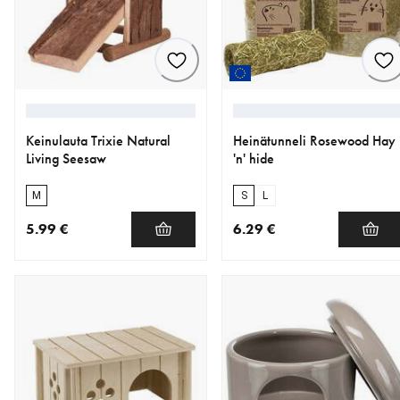
Keinulauta Trixie Natural
Heinätunneli Rosewood Hay
Living Seesaw
'n' hide
M
S
L
5.99 €
6.29 €
nykyinen hinta 5.99 €
nykyinen hinta 6.29 €