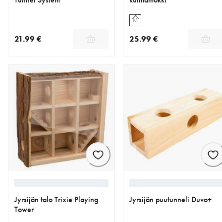
M
21.99 €
25.99 €
nykyinen hinta 21.99 €
nykyinen hinta 25.99 €
Jyrsijän talo Trixie Playing
Jyrsijän puutunneli Duvo+
Tower