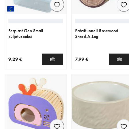
Ferplast Geo Small
Pahvitunneli Rosewood
kuljetusboksi
Shred-A-Log
9.29 €
7.99 €
nykyinen hinta 9.29 €
nykyinen hinta 7.99 €