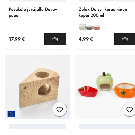
Pesäkolo jyrsijälle Duvo+
Zolux Daisy -keraaminen
pupu
kuppi 200 ml
17.99 €
4.99 €
nykyinen hinta 17.99 €
nykyinen hinta 4.99 €