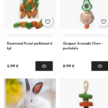
Rosewood Puiset porkkanat 6
Quapas! Avocado Chew -
kpl
puuhalelu
5.99 €
8.99 €
nykyinen hinta 5.99 €
nykyinen hinta 8.99 €