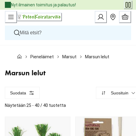
Skip
Nyt ilmainen toimitus ja palautus!
to
Content
Koirat
Pieneläimet
Marsut
Marsun lelut
Kissat
Pieneläimet
Eläinlääkäriruoat
Marsun lelut
Tuotemerkit
Uutuudet
Tarjoukset
Suodata
Suosituin
Palvelut
Näytetään 25 - 40 / 40 tuotetta