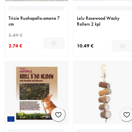
Trixie Ruohopallo-omena 7
Lelu Rosewood Wacky
cm
Rollers 2 kpl
5.49 €
2.74 €
10.49 €
nykyinen hinta 2.74 €
alkuperäinen hinta 5.49 €
nykyinen hinta 10.49 €