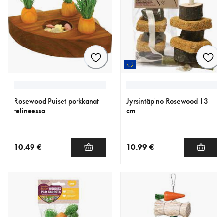
Rosewood Puiset porkkanat
Jyrsintäpino Rosewood 13
telineessä
cm
10.49 €
10.99 €
nykyinen hinta 10.49 €
nykyinen hinta 10.99 €