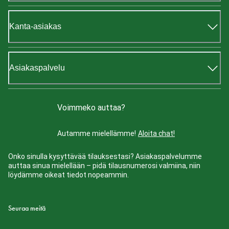
Kanta-asiakas
Asiakaspalvelu
Voimmeko auttaa?
Autamme mielellämme!
Aloita chat!
Onko sinulla kysyttävää tilauksestasi? Asiakaspalvelumme
auttaa sinua mielellään – pidä tilausnumerosi valmiina, niin
löydämme oikeat tiedot nopeammin.
Seuraa meitä