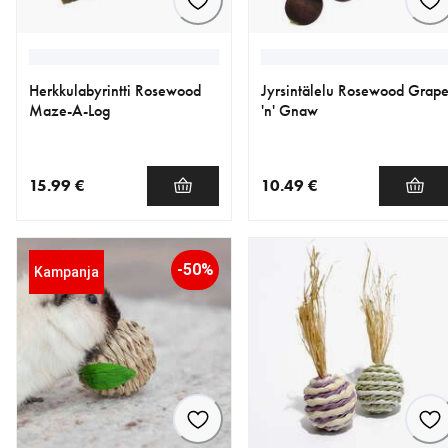
Herkkulabyrintti Rosewood
Jyrsintälelu Rosewood Grap
Maze-A-Log
'n' Gnaw
15.99 €
10.49 €
nykyinen hinta 15.99 €
nykyinen hinta 10.49 €
-50%
Kampanja