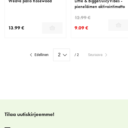
Weave pallo Rosewood
Little & BiggerJuicyVibes -
pieneläimen aktivointimatto
12.99 €
13.99 €
9.09 €
nykyinen hinta 13.99 €
nykyinen hinta 9.09 €
alkuperäinen hinta 12.99 €
Edellinen
/ 2
Seuraava
Tilaa uutiskirjeemme!