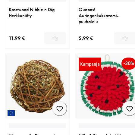
Rosewood Nibble n Dig
Quapas!
Herkkuniitty
Auringonkukkavarsi-
puuhalelu
11.99 €
5.99 €
nykyinen hinta 11.99 €
nykyinen hinta 5.99 €
-30%
Kampanja