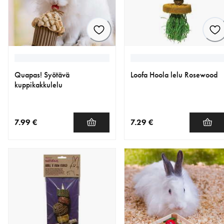
Quapas! Syötävä
Loofa Hoola lelu Rosewood
kuppikakkulelu
7.99 €
7.29 €
nykyinen hinta 7.99 €
nykyinen hinta 7.29 €