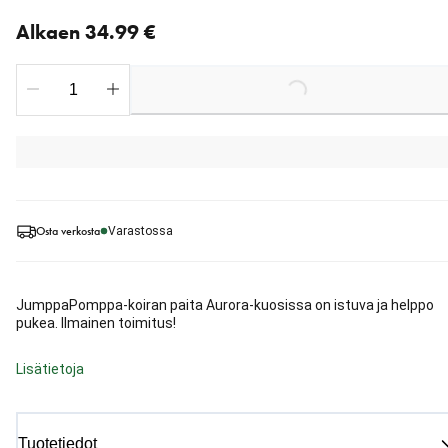
Nykyinen hinta alkaen 34.99 €
Alkaen 34.99 €
Loading...
Osta verkosta
Varastossa
JumppaPomppa-koiran paita Aurora-kuosissa on istuva ja helppo
pukea. Ilmainen toimitus!
Lisätietoja
Tuotetiedot