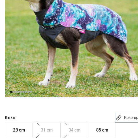
Koko:
Koko-o
28 cm
31 cm
34 cm
85 cm