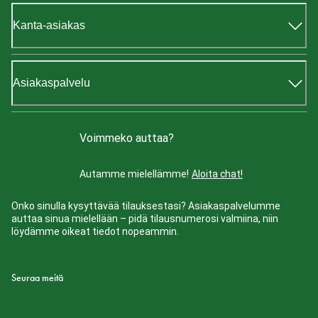
Kanta-asiakas
Asiakaspalvelu
Voimmeko auttaa?
Autamme mielellämme!
Aloita chat!
Onko sinulla kysyttävää tilauksestasi? Asiakaspalvelumme
auttaa sinua mielellään – pidä tilausnumerosi valmiina, niin
löydämme oikeat tiedot nopeammin.
Seuraa meitä