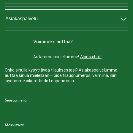
Asiakaspalvelu
Voimmeko auttaa?
Autamme mielellämme!
Aloita chat!
Onko sinulla kysyttävää tilauksestasi? Asiakaspalvelumme
auttaa sinua mielellään – pidä tilausnumerosi valmiina, niin
löydämme oikeat tiedot nopeammin.
Seuraa meitä
Maksutavat