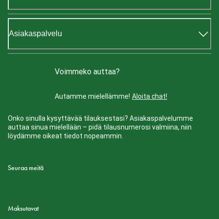
Asiakaspalvelu
Voimmeko auttaa?
Autamme mielellämme!
Aloita chat!
Onko sinulla kysyttävää tilauksestasi? Asiakaspalvelumme
auttaa sinua mielellään – pidä tilausnumerosi valmiina, niin
löydämme oikeat tiedot nopeammin.
Seuraa meitä
Maksutavat