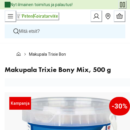
Skip
Nyt ilmainen toimitus ja palautus!
to
Content
Koirat
Makupala Trixie Bony Mix, 500 g
Kissat
Pieneläimet
Eläinlääkäriruoat
Makupala Trixie Bony Mix, 500 g
Tuotemerkit
Uutuudet
Tarjoukset
Palvelut
Kampanja
-30%