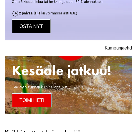
Osta 3 kissan lelua tai herkkua ja saat -30 % alennuksen.
2 päivää jäljellä
(
Voimassa asti
8.8.
)
OSTA NYT
Kampanjaehd
Kesäale jatkuu!
Tee löytöjä ennen kuin ne loppuvat.
TOIMI HETI
Ohita
karuselli