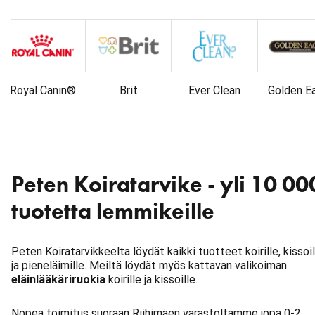
Royal Canin®
Brit
Ever Clean
Golden E
Peten Koiratarvike - yli 10 00
tuotetta lemmikeille
Peten Koiratarvikkeelta löydät kaikki tuotteet koirille, kissoil
ja pieneläimille. Meiltä löydät myös kattavan valikoiman
eläinlääkäriruokia
koirille ja kissoille.
Nopea toimitus suoraan Riihimäen varastoltamme jopa 0-2