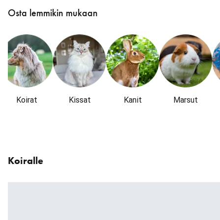
karuselli
Osta lemmikin mukaan
: Kategoriat
Koirat
Kissat
Kanit
Marsut
Ohita
karuselli
Koiralle
: Tuotteet