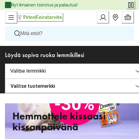
Skip
Nyt ilmainen toimitus ja palautus!
to
Content
Koirat
Löydä sopiva ruoka lemmikillesi
Kissat
Pieneläimet
Eläinlääkäriruoat
Tuotemerkit
Uutuudet
Valitse tuotemerkki
Tarjoukset
Palvelut
Hemmottele kissaasi
kissanpäivänä