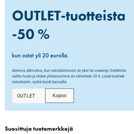
OUTLET-tuotteista
-50 %
kun ostat yli 20 eurolla.
Alennus aktivoituu, kun ostoskorissasi on yksi tai useampi Outletista
valittu tuote ja niiden yhteissumma on vähintään 20 €. Lisää tuotteet
ostoskoriin, syötä koodi kassalla:
OUTLET
Kopioi
Ohita
karuselli
Suosittuja tuotemerkkejä
: Tuotemerkit