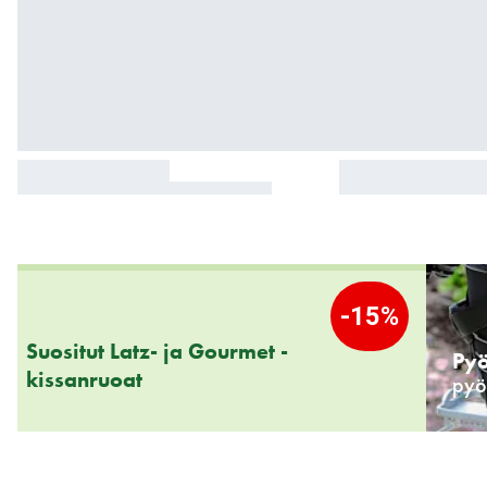
Ohita
karuselli
: Kampanjat
-15%
Suositut Latz- ja Gourmet -
Pyö
kissanruoat
pyö
Ohita