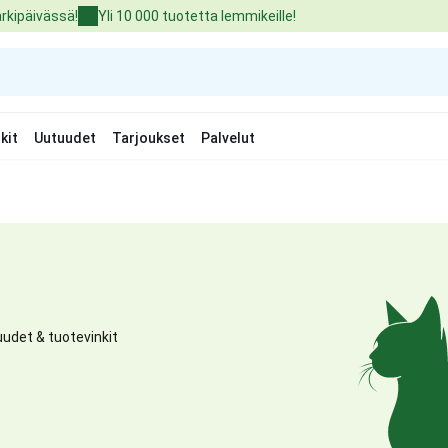
arkipäivässä!
Yli 10 000 tuotetta lemmikeille!
kit
Uutuudet
Tarjoukset
Palvelut
udet & tuotevinkit