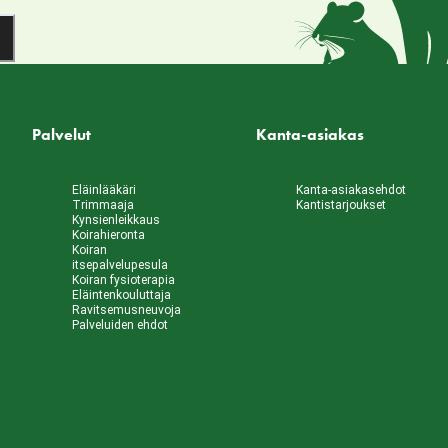
Palvelut
Kanta-asiakas
Eläinlääkäri
Kanta-asiakasehdot
Trimmaaja
Kantistarjoukset
Kynsienleikkaus
Koirahieronta
Koiran
itsepalvelupesula
Koiran fysioterapia
Eläintenkouluttaja
Ravitsemusneuvoja
Palveluiden ehdot