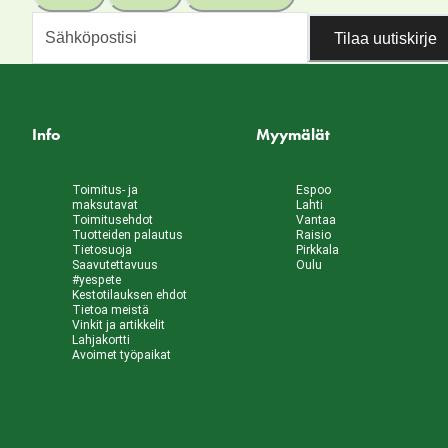
Tilaa uutiskirje
Info
Myymälät
Toimitus- ja
Espoo
maksutavat
Lahti
Toimitusehdot
Vantaa
Tuotteiden palautus
Raisio
Tietosuoja
Pirkkala
Saavutettavuus
Oulu
#yespete
Kestotilauksen ehdot
Tietoa meistä
Vinkit ja artikkelit
Lahjakortti
Avoimet työpaikat