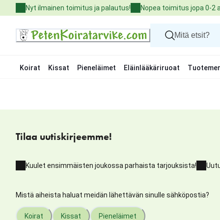
Skip
Nyt ilmainen toimitus ja palautus!
Nopea toimitus jopa 0-2 
to
Content
Koirat
Kissat
Pieneläimet
Eläinlääkäriruoat
Tuotemer
Koirat
Kissat
Pieneläimet
Eläinlääkäriruoat
Tuotemerkit
Tilaa uutiskirjeemme!
Uutuudet
Tarjoukset
Palvelut
Kuulet ensimmäisten joukossa parhaista tarjouksista!
Uutu
Mistä aiheista haluat meidän lähettävän sinulle sähköpostia?
Koirat
Kissat
Pieneläimet