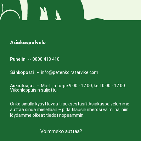
Asiakaspalvelu
Puhelin
--
0800 418 410
Sähköposti
--
info@petenkoiratarvike.com
Aukioloajat
--
Ma-ti ja to-pe 9.00 - 17.00, ke 10.00 - 17.00.
Viikonloppuisin suljettu.
Onko sinulla kysyttävää tilauksestasi? Asiakaspalvelumme
auttaa sinua mielellään – pidä tilausnumerosi valmiina, niin
löydämme oikeat tiedot nopeammin.
Voimmeko auttaa?