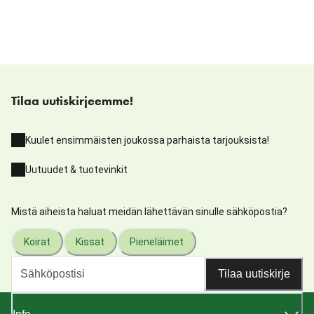
Tilaa uutiskirjeemme!
Kuulet ensimmäisten joukossa parhaista tarjouksista!
Uutuudet & tuotevinkit
Mistä aiheista haluat meidän lähettävän sinulle sähköpostia?
Koirat
Kissat
Pieneläimet
Tilaa uutiskirje