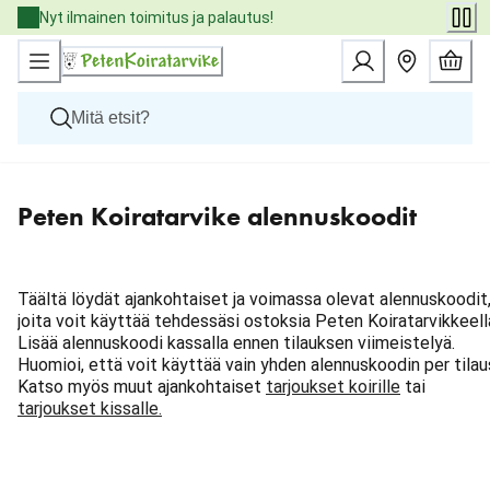
Skip
Nyt ilmainen toimitus ja palautus!
to
Content
Koirat
Peten Koiratarvike alennuskoodit
Kissat
Pieneläimet
Eläinlääkäriruoat
Tuotemerkit
Uutuudet
Täältä löydät ajankohtaiset ja voimassa olevat alennuskoodit
Tarjoukset
joita voit käyttää tehdessäsi ostoksia Peten Koiratarvikkeell
Palvelut
Lisää alennuskoodi kassalla ennen tilauksen viimeistelyä.
Huomioi, että voit käyttää vain yhden alennuskoodin per tilau
Katso myös muut ajankohtaiset
tarjoukset koirille
tai
tarjoukset kissalle.