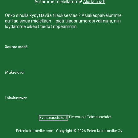
Autamme mielellämme!
Aloita chat!
Onko sinulla kysyttävää tilauksestasi? Asiakaspalvelumme
auttaa sinua mielellään – pidä tilausnumerosi valmiina, niin
löydämme oikeat tiedot nopeammin.
Seuraa meitä
Maksutavat
Toimitustavat
Tietosuoja
Toimitusehdot
Evästeasetukset
Petenkoiratarvike.com - Copyright © 2026 Peten Koiratarvike Oy