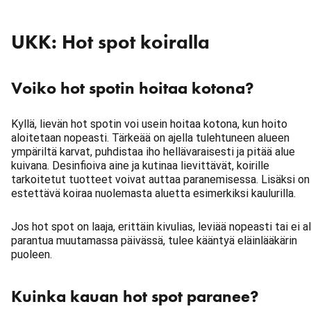
UKK: Hot spot koiralla
Voiko hot spotin hoitaa kotona?
Kyllä, lievän hot spotin voi usein hoitaa kotona, kun hoito
aloitetaan nopeasti. Tärkeää on ajella tulehtuneen alueen
ympäriltä karvat, puhdistaa iho hellävaraisesti ja pitää alue
kuivana. Desinfioiva aine ja kutinaa lievittävät, koirille
tarkoitetut tuotteet voivat auttaa paranemisessa. Lisäksi on
estettävä koiraa nuolemasta aluetta esimerkiksi kaulurilla.
Jos hot spot on laaja, erittäin kivulias, leviää nopeasti tai ei a
parantua muutamassa päivässä, tulee kääntyä eläinlääkärin
puoleen.
Kuinka kauan hot spot paranee?