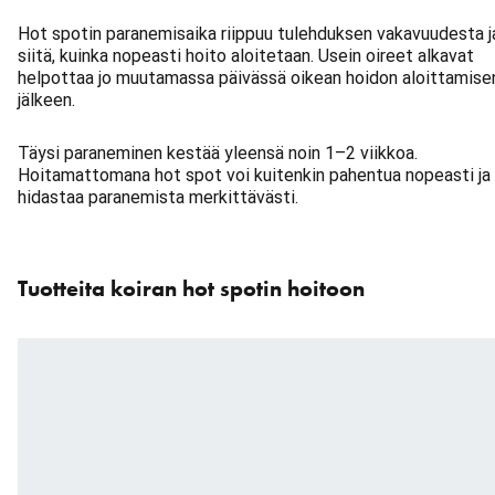
Hot spotin paranemisaika riippuu tulehduksen vakavuudesta j
siitä, kuinka nopeasti hoito aloitetaan. Usein oireet alkavat
helpottaa jo muutamassa päivässä oikean hoidon aloittamise
jälkeen.
Täysi paraneminen kestää yleensä noin 1–2 viikkoa.
Hoitamattomana hot spot voi kuitenkin pahentua nopeasti ja
hidastaa paranemista merkittävästi.
Ohita
karuselli
Tuotteita koiran hot spotin hoitoon
: Tuotteet