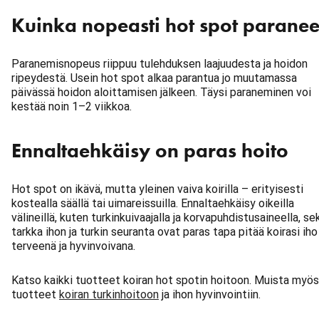
Kuinka nopeasti hot spot parane
Paranemisnopeus riippuu tulehduksen laajuudesta ja hoidon
ripeydestä. Usein hot spot alkaa parantua jo muutamassa
päivässä hoidon aloittamisen jälkeen. Täysi paraneminen voi
kestää noin 1–2 viikkoa.
Ennaltaehkäisy on paras hoito
Hot spot on ikävä, mutta yleinen vaiva koirilla – erityisesti
kostealla säällä tai uimareissuilla. Ennaltaehkäisy oikeilla
välineillä, kuten turkinkuivaajalla ja korvapuhdistusaineella, se
tarkka ihon ja turkin seuranta ovat paras tapa pitää koirasi iho
terveenä ja hyvinvoivana.
Katso kaikki tuotteet koiran hot spotin hoitoon. Muista myös
tuotteet
koiran turkinhoitoon
ja ihon hyvinvointiin.