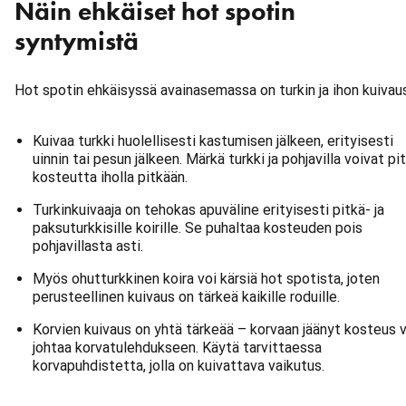
Näin ehkäiset hot spotin
syntymistä
Hot spotin ehkäisyssä avainasemassa on turkin ja ihon kuivaus
Kuivaa turkki huolellisesti kastumisen jälkeen, erityisesti
uinnin tai pesun jälkeen. Märkä turkki ja pohjavilla voivat pi
kosteutta iholla pitkään.
Turkinkuivaaja on tehokas apuväline erityisesti pitkä- ja
paksuturkkisille koirille. Se puhaltaa kosteuden pois
pohjavillasta asti.
Myös ohutturkkinen koira voi kärsiä hot spotista, joten
perusteellinen kuivaus on tärkeä kaikille roduille.
Korvien kuivaus on yhtä tärkeää – korvaan jäänyt kosteus v
johtaa korvatulehdukseen. Käytä tarvittaessa
korvapuhdistetta, jolla on kuivattava vaikutus.