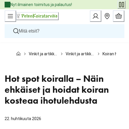
Skip
Nyt ilmainen toimitus ja palautus!
to
Content
Koirat
Vinkit ja artikkelit
Vinkit ja artikkelit koirille
Koira
Kissat
Pieneläimet
Eläinlääkäriruoat
Tuotemerkit
Hot spot koiralla – Näin
Uutuudet
Tarjoukset
ehkäiset ja hoidat koiran
Palvelut
kosteaa ihotulehdusta
22. huhtikuuta 2026