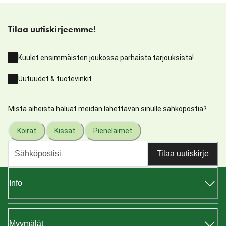
Tilaa uutiskirjeemme!
Kuulet ensimmäisten joukossa parhaista tarjouksista!
Uutuudet & tuotevinkit
Mistä aiheista haluat meidän lähettävän sinulle sähköpostia?
Koirat
Kissat
Pieneläimet
Tilaa uutiskirje
Info
Myymälät