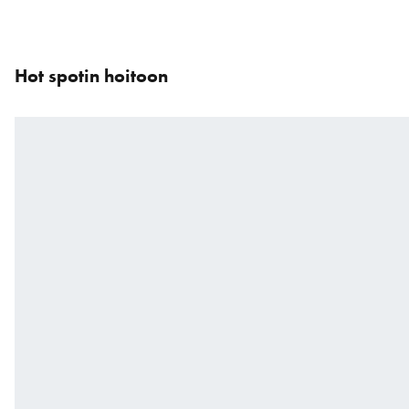
Ohita
karuselli
Hot spotin hoitoon
: Tuotteet