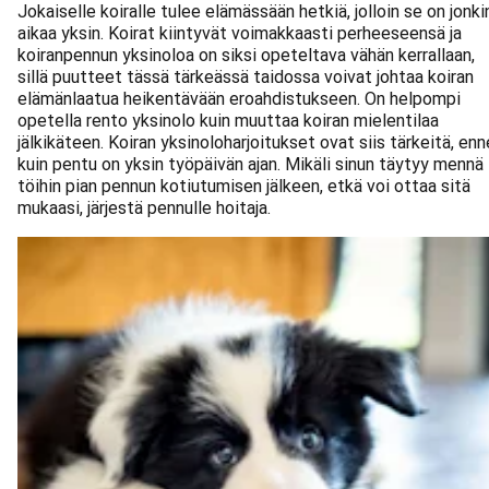
Jokaiselle koiralle tulee elämässään hetkiä, jolloin se on jonki
aikaa yksin. Koirat kiintyvät voimakkaasti perheeseensä ja
koiranpennun yksinoloa on siksi opeteltava vähän kerrallaan,
sillä puutteet tässä tärkeässä taidossa voivat johtaa koiran
elämänlaatua heikentävään eroahdistukseen. On helpompi
opetella rento yksinolo kuin muuttaa koiran mielentilaa
jälkikäteen. Koiran yksinoloharjoitukset ovat siis tärkeitä, en
kuin pentu on yksin työpäivän ajan. Mikäli sinun täytyy mennä
töihin pian pennun kotiutumisen jälkeen, etkä voi ottaa sitä
mukaasi, järjestä pennulle hoitaja.