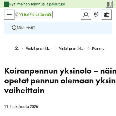
Skip
Nyt ilmainen toimitus ja palautus!
to
Content
Koirat
Vinkit ja artikkelit
Vinkit ja artikkelit koirille
Koiranpentu
Kissat
Pieneläimet
Eläinlääkäriruoat
Tuotemerkit
Koiranpennun yksinolo – näi
Uutuudet
Tarjoukset
opetat pennun olemaan yksin
Palvelut
vaiheittain
11. toukokuuta 2026