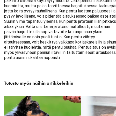
palkinto oikeasta käyttäytymisestä. Jätä pennun haukkumine
huomiotta, mutta palaa tarvittaessa harjoituksessa taaksepäi
jotta koira pysyy rauhallisena. Kun pentu luottaa paluuseesi ja
pysyy levollisena, voit pidentää aitauksessaoloaikaa asteittai
Suurin virhe tapahtuu yleensä, kun pentu jätetään liian pitkäks
aikaa yksin. Vältä siis tämä ja etene maltilliesti, muutaman
päivän harjoittelulla sopiva tavoite koiranpennun yksin
jättämiselle on noin puoli tuntia. Kun pentu viihtyy
aitauksessaan, voit keskittyä vaikkapa kotiaskareisiin ja sinun
ei tarvitse huolehtia, mitä pentu puuhaa. Pentuaitaus on avuk
myös yliväsyneen pennun iltavillin taltuttamiseen: aitauksess
pentu usein nukahtaa nopeasti.
Ohita
Tutustu myös näihin artikkeleihin
karuselli
: Liittyvät artikkelit