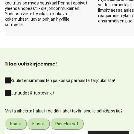
koulutus on myös hauskaa! Pennut oppivat
voi tulla omistajal
yleensä nopeasti - ole johdonmukainen.
ilmoittaessa asiast
Yhdessä vietetty aika ja mukavat
reagoiminen yksin 
kokemukset luovat pohjan hyvälle
ensimmäisen puole
suhteelle.
Tilaa uutiskirjeemme!
Kuulet ensimmäisten joukossa parhaista tarjouksista!
Uutuudet & tuotevinkit
Mistä aiheista haluat meidän lähettävän sinulle sähköpostia?
Koirat
Kissat
Pieneläimet