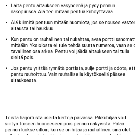
Laita pentu aitaukseen väsyneenä ja pysy pennun
näköpiirissä. Älä tee mitään pentua kiihdyttävää.
Älä kiinnitä pentuun mitään huomiota, jos se nousee vaste
aitausta tai haukkuu.
Kun pentu on rauhallinen tai nukahtaa, avaa portti sanomat
mitäään. Yksiolosta ei tule tehdä suurta numeroa, vaan se 
tavallinen osa arkea. Pentu voi jäädä aitaukseen tai tulla
sieltä pois.
Jos pentu yrittää rynnätä portista, sulje portti ja odota, et
pentu rauhoittuu. Vain rauhallisella käytöksellä pääsee
aitauksesta.
Toista harjoitusta useita kertoja päivässä. Pikkuhiljaa voit
siirtyä toiseen huoneeseen pois pennun näkyvistä. Palaa
pennun luokse silloin, kun se on hiljaa ja rauhallinen: sinä olet