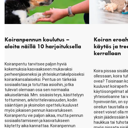
Koiranpennun koulutus –
Koiran eroah
aloita näillä 10 harjoituksella
käytös ja tr
kerrallaan
Koiranpentu tarvitsee paljon hyviä
kokemuksia kasvaakseen mukavaksi
Koira pissaa sisäll
perheenjäseneksi ja yhteiskuntakelpoiseksi
ollessaan, koira tu
koirankansalaiseksi. Pentua on tärkeää
ovea? Toisinaan k
sosiaalistaa ja totuttaa asioihin, jotka
kuuluvat koiraperh
tulevat olemaan osa sen normaalia
käytösongelmat alk
aikuiselämää. Mm. sisäsiisteys, käsittelyyn
yhteiseloanne tai 
tottuminen, arkitottelevaisuuden, kodin
hyvinvointiin, on s
sääntöjen ja yksinolon opettelu kuuluvat
oireilun taustalla 
myös jokaisen pennun kasvatukseen.
oireet voivat olla 
Koiranpentu vie paljon aikaa, mutta pennun
yksin jäädessään k
sosiaalistamiseen ja kasvatukseen
haukkua tai tuhota
käytetty aika kannattaa. Koiranpennun
myös pissata sisä