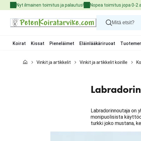
Skip
Nyt ilmainen toimitus ja palautus!
Nopea toimitus jopa 0-2 
to
Content
Koirat
Kissat
Pieneläimet
Eläinlääkäriruoat
Tuotemer
Koirat
Vinkit ja artikkelit
Vinkit ja artikkelit koirille
Ko
Kissat
Pieneläimet
Eläinlääkäriruoat
Tuotemerkit
Labradorin
Uutuudet
Tarjoukset
Palvelut
Labradorinnoutaja on y
monipuolisista käyttöo
turkki joko mustana, ke