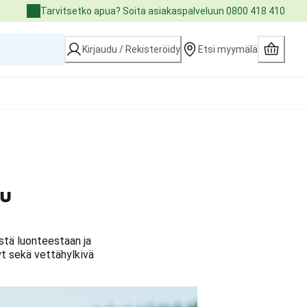
Tarvitsetko apua? Soita asiakaspalveluun 0800 418 410
Kirjaudu / Rekisteröidy
Etsi myymälä
tu
stä luonteestaan ja
yt sekä vettähylkivä