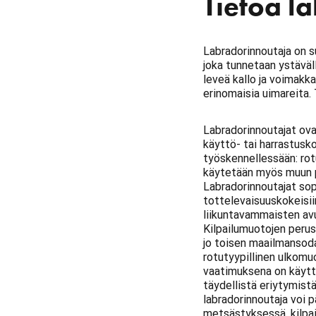
Tietoa l
Labradorinnoutaja on s
joka tunnetaan ystäväl
leveä kallo ja voimakka
erinomaisia uimareita. 
Labradorinnoutajat ovat
käyttö- tai harrastusk
työskennellessään: rot
käytetään myös muun pi
Labradorinnoutajat sopi
tottelevaisuuskokeisiin
liikuntavammaisten avu
Kilpailumuotojen perust
jo toisen maailmansoda
rotutyypillinen ulkom
vaatimuksena on käytt
täydellistä eriytymistä
labradorinnoutaja voi 
metsästyksessä, kilpa