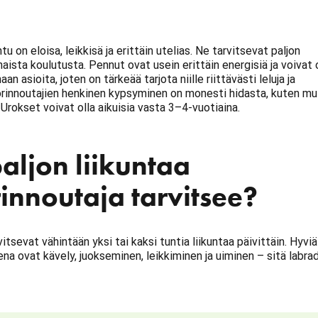
u on eloisa, leikkisä ja erittäin utelias. Ne tarvitsevat paljon
haista koulutusta. Pennut ovat usein erittäin energisiä ja voivat 
n asioita, joten on tärkeää tarjota niille riittävästi leluja ja
orinnoutajien henkinen kypsyminen on monesti hidasta, kuten mui
. Urokset voivat olla aikuisia vasta 3–4-vuotiaina.
aljon liikuntaa
innoutaja tarvitsee?
itsevat vähintään yksi tai kaksi tuntia liikuntaa päivittäin. Hyviä
sena ovat kävely, juokseminen, leikkiminen ja uiminen – sitä labrad