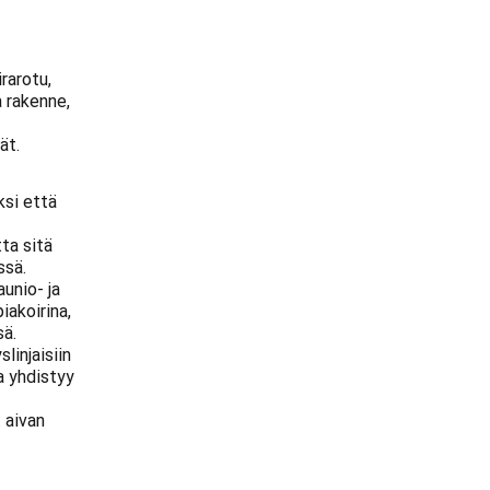
rarotu,
a rakenne,
ät.
ksi että
ta sitä
ssä.
aunio- ja
iakoirina,
sä.
linjaisiin
a yhdistyy
 aivan