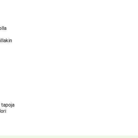
olla
llakin
 tapoja
ori