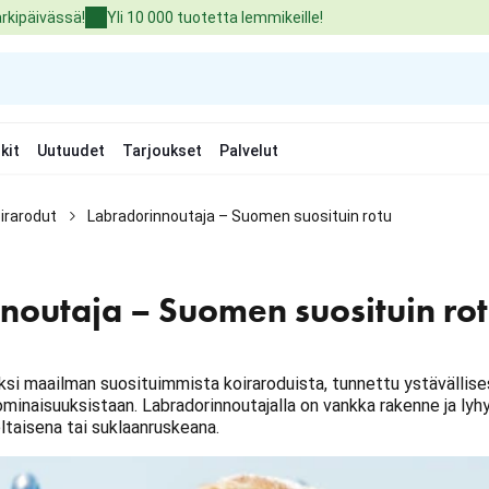
arkipäivässä!
Yli 10 000 tuotetta lemmikeille!
kit
Uutuudet
Tarjoukset
Palvelut
irarodut
Labradorinnoutaja – Suomen suosituin rotu
noutaja – Suomen suosituin ro
ksi maailman suosituimmista koiraroduista, tunnettu ystävällise
minaisuuksistaan. Labradorinnoutajalla on vankka rakenne ja lyh
ltaisena tai suklaanruskeana.