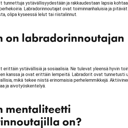
t tunnettuja ystävällisyydestään ja rakkaudestaan lapsia kohtaa
 perhekoiria. Labradorinnoutajat ovat toiminnanhaluisia ja pitävä
, olipa kyseessä lelut tai riistalinnut.
n on labradorinnoutajan
 erittäin ystävällisiä ja sosiaalisia. Ne tulevat yleensä hyvin to
ten kanssa ja ovat erittäin lempeitä. Labradorit ovat tunnetusti u
rallisia, mikä tekee niistä erinomaisia perhelemmikkejä. Aktiivin
ntaa ja aivotyöskentelyä.
 mentaliteetti
innoutajilla on?