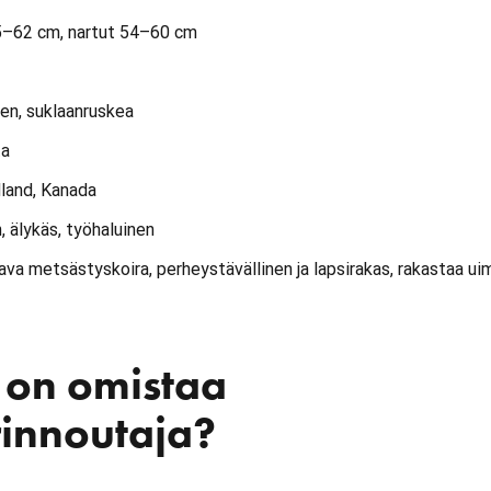
5–62 cm, nartut 54–60 cm
nen, suklaanruskea
ta
land, Kanada
, älykäs, työhaluinen
tava metsästyskoira, perheystävällinen ja lapsirakas, rakastaa ui
a on omistaa
innoutaja?