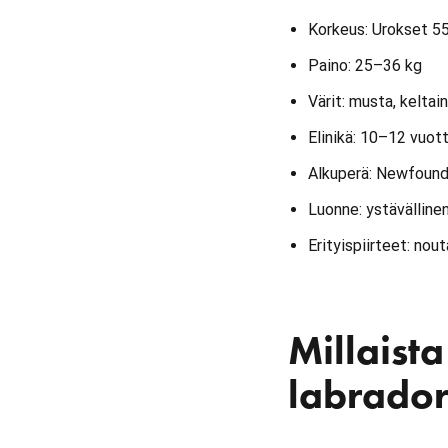
Korkeus: Urokset 5
Paino: 25–36 kg
Värit: musta, keltai
Elinikä: 10–12 vuot
Alkuperä: Newfound
Luonne: ystävällinen
Erityispiirteet: nou
Millaist
labrador