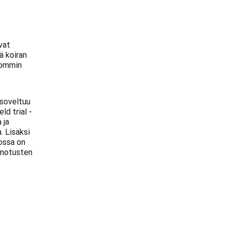
vat
ä koiran
lpommin
 soveltuu
ld trial -
 ja
. Lisäksi
dossa on
ainotusten