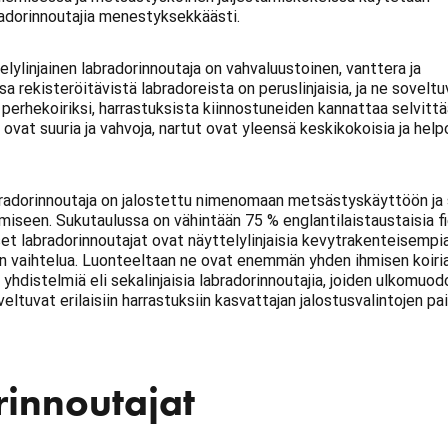
radorinnoutajia menestyksekkäästi.
telylinjainen labradorinnoutaja on vahvaluustoinen, vanttera ja
a rekisteröitävistä labradoreista on peruslinjaisia, ja ne soveltu
a perhekoiriksi, harrastuksista kiinnostuneiden kannattaa selvittä
 ovat suuria ja vahvoja, nartut ovat yleensä keskikokoisia ja he
bradorinnoutaja on jalostettu nimenomaan metsästyskäyttöön ja
iseen. Sukutaulussa on vähintään 75 % englantilaistaustaisia fie
set labradorinnoutajat ovat näyttelylinjaisia kevytrakenteisempia
on vaihtelua. Luonteeltaan ne ovat enemmän yhden ihmisen koiria
 yhdistelmiä eli sekalinjaisia labradorinnoutajia, joiden ulkomuo
veltuvat erilaisiin harrastuksiin kasvattajan jalostusvalintojen p
innoutajat