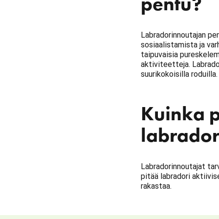
pentu?
Labradorinnoutajan pent
sosiaalistamista ja var
taipuvaisia pureskelemaa
aktiviteetteja. Labrad
suurikokoisilla roduilla
Kuinka p
labrador
Labradorinnoutajat tarv
pitää labradori aktiivi
rakastaa.