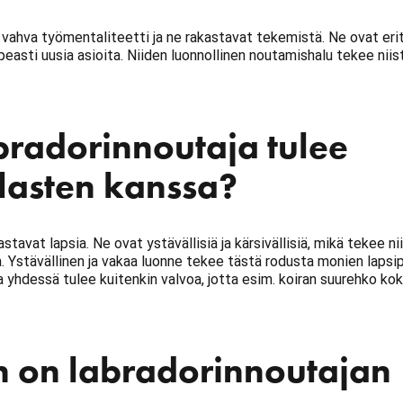
n vahva työmentaliteetti ja ne rakastavat tekemistä. Ne ovat eri
peasti uusia asioita. Niiden luonnollinen noutamishalu tekee niis
bradorinnoutaja tulee
lasten kanssa?
stavat lapsia. Ne ovat ystävällisiä ja kärsivällisiä, mikä tekee ni
a. Ystävällinen ja vakaa luonne tekee tästä rodusta monien lapsi
ta yhdessä tulee kuitenkin valvoa, jotta esim. koiran suurehko kok
n on labradorinnoutajan