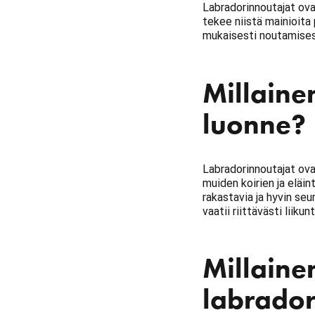
Labradorinnoutajat ova
tekee niistä mainioita
mukaisesti noutamisesta
Millaine
luonne?
Labradorinnoutajat ovat
muiden koirien ja eläin
rakastavia ja hyvin seu
vaatii riittävästi liiku
Millainen
labrador