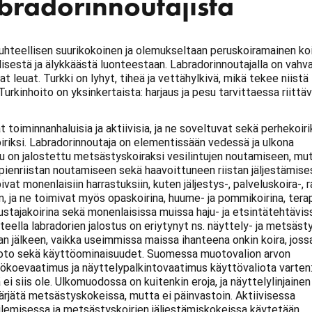
abradorinnoutajista
uhteellisen suurikokoinen ja olemukseltaan peruskoiramainen koi
lisestä ja älykkäästä luonteestaan. Labradorinnoutajalla on vahv
at leuat. Turkki on lyhyt, tiheä ja vettähylkivä, mikä tekee niistä
Turkinhoito on yksinkertaista: harjaus ja pesu tarvittaessa riittäv
 toiminnanhaluisia ja aktiivisia, ja ne soveltuvat sekä perhekoiri
oiriksi. Labradorinnoutaja on elementissään vedessä ja ulkona
u on jalostettu metsästyskoiraksi vesilintujen noutamiseen, mut
enriistan noutamiseen sekä haavoittuneen riistan jäljestämise
vat monenlaisiin harrastuksiin, kuten jäljestys-, palveluskoira-, r
, ja ne toimivat myös opaskoirina, huume- ja pommikoirina, terap
stajakoirina sekä monenlaisissa muissa haju- ja etsintätehtävis
eella labradorien jalostus on eriytynyt ns. näyttely- ja metsästys
n jälkeen, vaikka useimmissa maissa ihanteena onkin koira, joss
uoto sekä käyttöominaisuudet. Suomessa muotovalion arvon
ökoevaatimus ja näyttelypalkintovaatimus käyttövaliota varten:
 ei siis ole. Ulkomuodossa on kuitenkin eroja, ja näyttelylinjainen
pärjätä metsästyskokeissa, mutta ei päinvastoin. Aktiivisessa
ilemisessa ja metsästyskoirien jäljestämiskokeissa käytetään