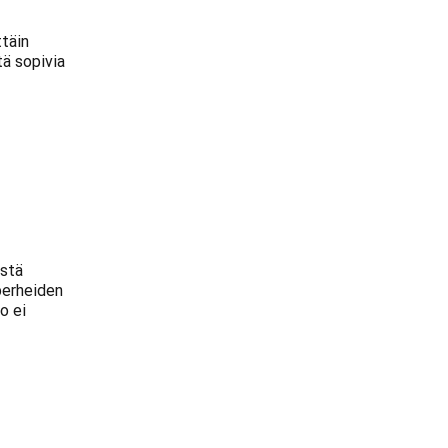
ttäin
tä sopivia
istä
perheiden
o ei