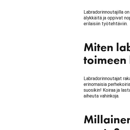
Labradorinnoutajilla o
älykkäitä ja oppivat no
erilaisiin työtehtäviin.
Miten la
toimeen 
Labradorinnoutajat raka
erinomaisia perhekoiri
suosikin! Koiraa ja las
aiheuta vahinkoja.
Millaine