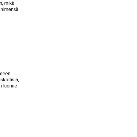
n, mikä
t nimensä
imeen
skollisia,
en luonne