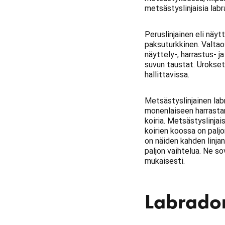
metsästyslinjaisia lab
Peruslinjainen eli näyt
paksuturkkinen. Valtaos
näyttely-, harrastus- j
suvun taustat. Urokset
hallittavissa.
Metsästyslinjainen la
monenlaiseen harrastam
koiria. Metsästyslinjai
koirien koossa on palj
on näiden kahden linjan
paljon vaihtelua. Ne so
mukaisesti.
Labrador