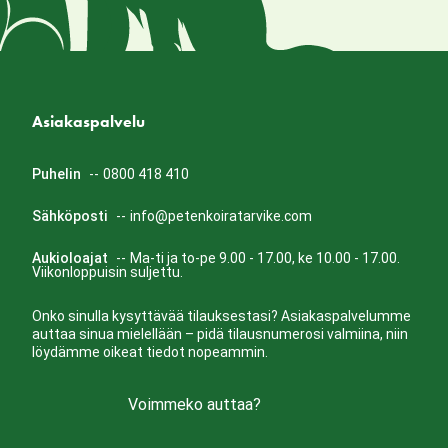
Asiakaspalvelu
Puhelin
--
0800 418 410
Sähköposti
--
info@petenkoiratarvike.com
Aukioloajat
--
Ma-ti ja to-pe 9.00 - 17.00, ke 10.00 - 17.00.
Viikonloppuisin suljettu.
Onko sinulla kysyttävää tilauksestasi? Asiakaspalvelumme
auttaa sinua mielellään – pidä tilausnumerosi valmiina, niin
löydämme oikeat tiedot nopeammin.
Voimmeko auttaa?