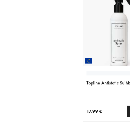
Topline Antistatic Suih
17.99 €
nykyinen hinta 17.99 