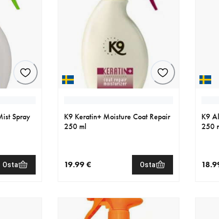
ist Spray
K9 Keratin+ Moisture Coat Repair
K9 Al
250 ml
250 
19.99 €
18.9
Osta
Osta
€
nykyinen hinta 19.99 €
nykyi