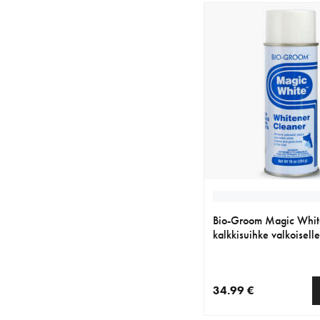
Bio-Groom Magic Whit
kalkkisuihke valkoiselle 
34.99 €
nykyinen hinta 34.99 