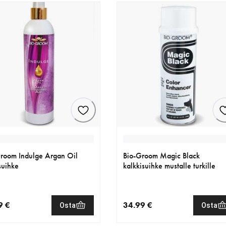
room Indulge Argan Oil
Bio-Groom Magic Black
suihke
kalkkisuihke mustalle turkille
9 €
34.99 €
Osta
Osta
nen hinta 19.99 €
nykyinen hinta 34.99 €