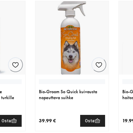
e
Bio-Groom So Quick kuivausta
Bio-G
turkille
nopeuttava suihke
hoito
39.99 €
19.9
Osta
Osta
€
nykyinen hinta 39.99 €
nykyi