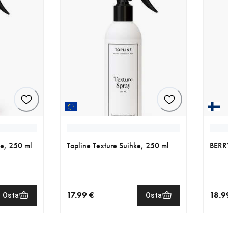
ke, 250 ml
Topline Texture Suihke, 250 ml
BERR
17.99 €
18.9
Osta
Osta
€
nykyinen hinta 17.99 €
nykyi