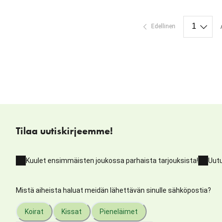
Edellinen
Tilaa uutiskirjeemme!
Kuulet ensimmäisten joukossa parhaista tarjouksista!
Uutu
Mistä aiheista haluat meidän lähettävän sinulle sähköpostia?
Koirat
Kissat
Pieneläimet