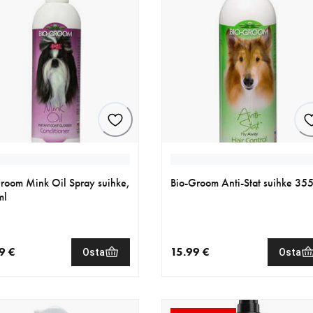
room Mink Oil Spray suihke,
Bio-Groom Anti-Stat suihke 35
ml
9 €
15.99 €
Osta
Osta
nen hinta 25.99 €
nykyinen hinta 15.99 €