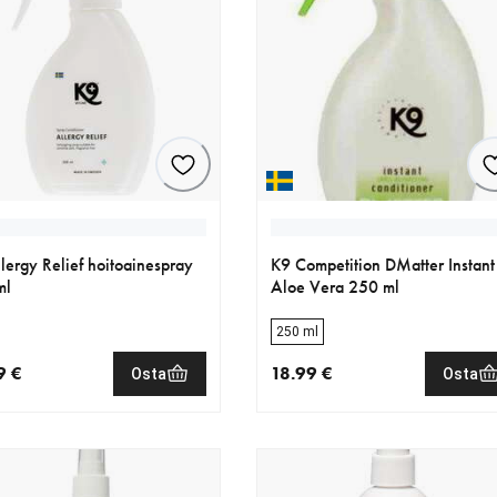
lergy Relief hoitoainespray
K9 Competition DMatter Instant
ml
Aloe Vera 250 ml
250 ml
9 €
18.99 €
Osta
Osta
nen hinta 18.99 €
nykyinen hinta 18.99 €