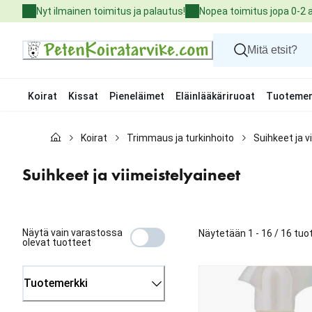
Skip
Nyt ilmainen toimitus ja palautus!
Nopea toimitus jopa 0-2 
to
Content
Koirat
Kissat
Pieneläimet
Eläinlääkäriruoat
Tuotemer
Koirat
Koirat
Trimmaus ja turkinhoito
Suihkeet ja v
Kissat
Pieneläimet
Eläinlääkäriruoat
Suihkeet ja viimeistelyaineet
Tuotemerkit
Uutuudet
Tarjoukset
Palvelut
Näytä vain varastossa
Näytetään 1 - 16 / 16 tuo
olevat tuotteet
Tuotemerkki