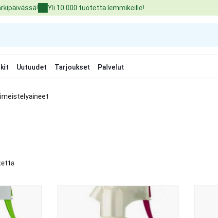
arkipäivässä!
Yli 10 000 tuotetta lemmikeille!
kit
Uutuudet
Tarjoukset
Palvelut
iimeistelyaineet
tetta