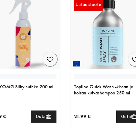
Uutuustuote
YOMG Silky suihke 200 ml
Topline Quick Wash -kissan ja
koiran kuivashampoo 250 ml
9 €
21.99 €
Osta
Osta
nen hinta 18.99 €
nykyinen hinta 21.99 €