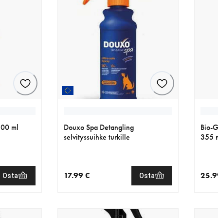
200 ml
Douxo Spa Detangling
Bio-G
selvityssuihke turkille
355 
17.99 €
25.9
Osta
Osta
€
nykyinen hinta 17.99 €
nykyi