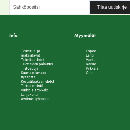
Tilaa uutiskirje
Info
Myymälät
Toimitus- ja
Espoo
maksutavat
Lahti
Toimitusehdot
Vantaa
Tuotteiden palautus
Raisio
Tietosuoja
Pirkkala
Saavutettavuus
Oulu
#yespete
Kestotilauksen ehdot
Tietoa meistä
Vinkit ja artikkelit
Lahjakortti
Avoimet työpaikat