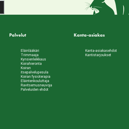
Palvelut
Kanta-asiakas
Eläinlääkäri
Kanta-asiakasehdot
Trimmaaja
Kantistarjoukset
Kynsienleikkaus
Koirahieronta
Koiran
itsepalvelupesula
Koiran fysioterapia
Eläintenkouluttaja
Ravitsemusneuvoja
Palveluiden ehdot