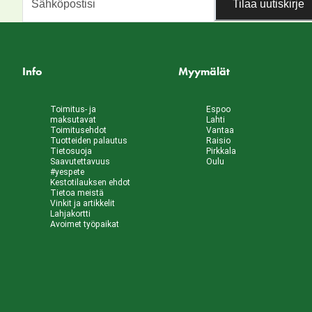
Tilaa uutiskirje
Info
Myymälät
Toimitus- ja
Espoo
maksutavat
Lahti
Toimitusehdot
Vantaa
Tuotteiden palautus
Raisio
Tietosuoja
Pirkkala
Saavutettavuus
Oulu
#yespete
Kestotilauksen ehdot
Tietoa meistä
Vinkit ja artikkelit
Lahjakortti
Avoimet työpaikat