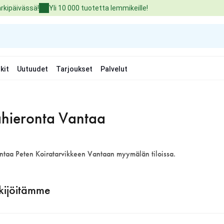
arkipäivässä!
Yli 10 000 tuotetta lemmikeille!
kit
Uutuudet
Tarjoukset
Palvelut
ahieronta Vantaa
ntaa Peten Koiratarvikkeen Vantaan myymälän tiloissa.
kijöitämme