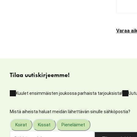
Varaa aik
Tilaa uutiskirjeemme!
Kuulet ensimmäisten joukossa parhaista tarjouksista!
Uutu
Mistä aiheista haluat meidän lähettävän sinulle sähköpostia?
Koirat
Kissat
Pieneläimet