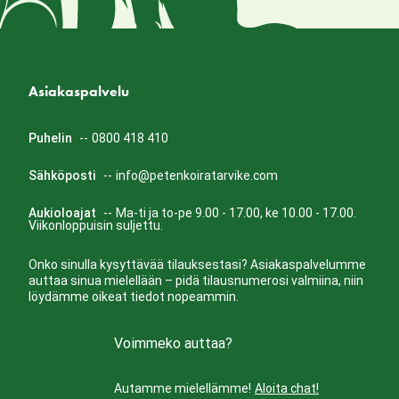
Asiakaspalvelu
Puhelin
--
0800 418 410
Sähköposti
--
info@petenkoiratarvike.com
Aukioloajat
--
Ma-ti ja to-pe 9.00 - 17.00, ke 10.00 - 17.00.
Viikonloppuisin suljettu.
Onko sinulla kysyttävää tilauksestasi? Asiakaspalvelumme
auttaa sinua mielellään – pidä tilausnumerosi valmiina, niin
löydämme oikeat tiedot nopeammin.
Voimmeko auttaa?
Autamme mielellämme!
Aloita chat!