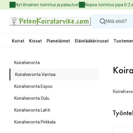
Skip
Nyt ilmainen toimitus ja palautus!
Nopea toimitus jopa 0-2 
to
Content
Koirat
Kissat
Pieneläimet
Eläinlääkäriruoat
Tuotemer
Koirat
Kissat
Koirahieronta
Pieneläimet
Koir
Eläinlääkäriruoat
Koirahieronta Vantaa
Tuotemerkit
Uutuudet
Koirahieronta Espoo
Tarjoukset
Koirahiero
Palvelut
Koirahieronta Oulu
Koirahieronta Lahti
Työnte
Koirahieronta Pirkkala