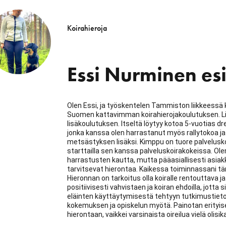
Koirahieroja
Essi Nurminen es
Olen Essi, ja työskentelen Tammiston liikkeessä ko
Suomen kattavimman koirahierojakoulutuksen. Lisä
lisäkoulutuksen. Itseltä löytyy kotoa 5-vuotias 
jonka kanssa olen harrastanut myös rallytokoa ja 
metsästyksen lisäksi. Kimppu on tuore palveluskoi
starttailla sen kanssa palveluskoirakokeissa. Ole
harrastusten kautta, mutta pääasiallisesti asiakkaa
tarvitsevat hierontaa. Kaikessa toiminnassani tär
Hieronnan on tarkoitus olla koiralle rentouttava
positiivisesti vahvistaen ja koiran ehdoilla, jott
eläinten käyttäytymisestä tehtyyn tutkimustietoo
kokemuksen ja opiskelun myötä. Painotan erityise
hierontaan, vaikkei varsinaista oireilua vielä olisi