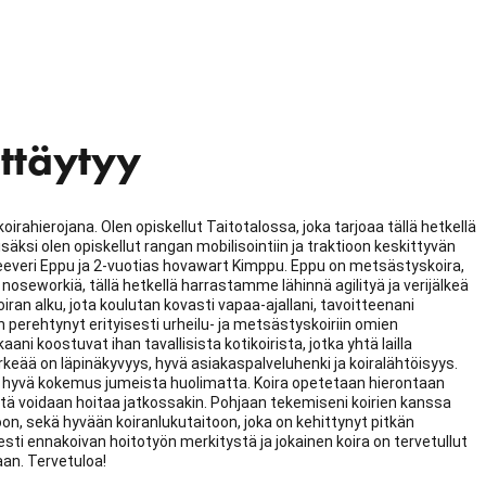
ittäytyy
irahierojana. Olen opiskellut Taitotalossa, joka tarjoaa tällä hetkellä
ksi olen opiskellut rangan mobilisointiin ja traktioon keskittyvän
dreeveri Eppu ja 2-vuotias hovawart Kimppu. Eppu on metsästyskoira,
noseworkiä, tällä hetkellä harrastamme lähinnä agilityä ja verijälkeä
ran alku, jota koulutan kovasti vapaa-ajallani, tavoitteenani
n perehtynyt erityisesti urheilu- ja metsästyskoiriin omien
ni koostuvat ihan tavallisista kotikoirista, jotka yhtä lailla
keää on läpinäkyvyys, hyvä asiakaspalveluhenki ja koiralähtöisyys.
 ja hyvä kokemus jumeista huolimatta. Koira opetetaan hierontaan
a sitä voidaan hoitaa jatkossakin. Pohjaan tekemiseni koirien kanssa
n, sekä hyvään koiranlukutaitoon, joka on kehittynyt pitkän
sti ennakoivan hoitotyön merkitystä ja jokainen koira on tervetullut
kaan. Tervetuloa!