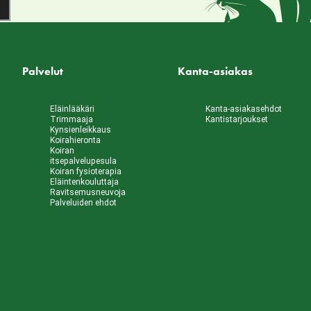
Palvelut
Kanta-asiakas
Eläinlääkäri
Kanta-asiakasehdot
Trimmaaja
Kantistarjoukset
Kynsienleikkaus
Koirahieronta
Koiran
itsepalvelupesula
Koiran fysioterapia
Eläintenkouluttaja
Ravitsemusneuvoja
Palveluiden ehdot