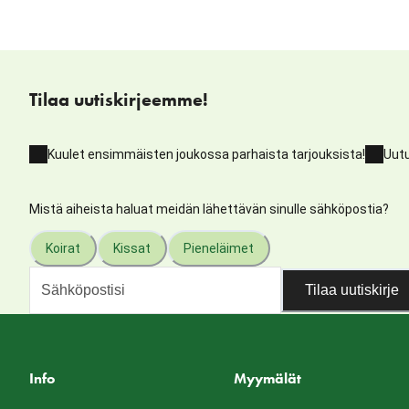
Tilaa uutiskirjeemme!
Kuulet ensimmäisten joukossa parhaista tarjouksista!
Uutu
Mistä aiheista haluat meidän lähettävän sinulle sähköpostia?
Koirat
Kissat
Pieneläimet
Tilaa uutiskirje
Info
Myymälät