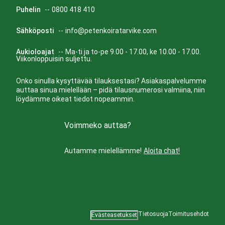
Puhelin
--
0800 418 410
Sähköposti
--
info@petenkoiratarvike.com
Aukioloajat
--
Ma-ti ja to-pe 9.00 - 17.00, ke 10.00 - 17.00.
Viikonloppuisin suljettu.
Onko sinulla kysyttävää tilauksestasi? Asiakaspalvelumme
auttaa sinua mielellään – pidä tilausnumerosi valmiina, niin
löydämme oikeat tiedot nopeammin.
Voimmeko auttaa?
Autamme mielellämme!
Aloita chat!
Tietosuoja
Toimitusehdot
Evästeasetukset