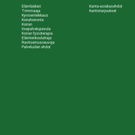
Eläinlääkäri
Kanta-asiakasehdot
Trimmaaja
Kantistarjoukset
Kynsienleikkaus
Koirahieronta
Koiran
itsepalvelupesula
Koiran fysioterapia
Eläintenkouluttaja
Ravitsemusneuvoja
Palveluiden ehdot