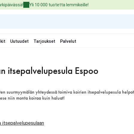
arkipäivässä!
Yli 10 000 tuotetta lemmikeille!
kit
Uutuudet
Tarjoukset
Palvelut
n itsepalvelupesula Espoo
en suurmyymälän yhteydessä toimiva koirien itsepalvelupesula helpot
pese niin monta koiraa kuin haluat!
a itsepalvelupesulaan