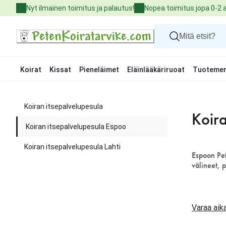
Skip
Nyt ilmainen toimitus ja palautus!
Nopea toimitus jopa 0-2 
to
Content
Koirat
Kissat
Pieneläimet
Eläinlääkäriruoat
Tuotemer
Koirat
Kissat
Koiran itsepalvelupesula
Pieneläimet
Koira
Eläinlääkäriruoat
Koiran itsepalvelupesula Espoo
Tuotemerkit
Uutuudet
Koiran itsepalvelupesula Lahti
Tarjoukset
Espoon Pet
Palvelut
välineet, 
Varaa aik