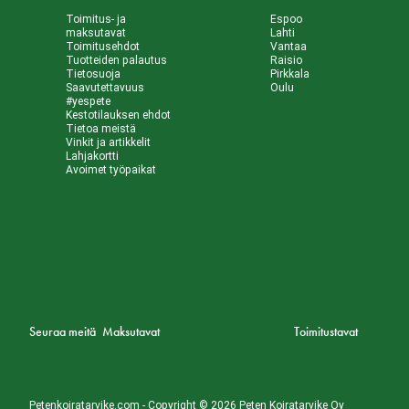
Toimitus- ja
Espoo
maksutavat
Lahti
Toimitusehdot
Vantaa
Tuotteiden palautus
Raisio
Tietosuoja
Pirkkala
Saavutettavuus
Oulu
#yespete
Kestotilauksen ehdot
Tietoa meistä
Vinkit ja artikkelit
Lahjakortti
Avoimet työpaikat
Seuraa meitä
Maksutavat
Toimitustavat
Petenkoiratarvike.com - Copyright © 2026 Peten Koiratarvike Oy