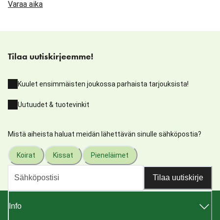
Varaa aika
Tilaa uutiskirjeemme!
Kuulet ensimmäisten joukossa parhaista tarjouksista!
Uutuudet & tuotevinkit
Mistä aiheista haluat meidän lähettävän sinulle sähköpostia?
Koirat
Kissat
Pieneläimet
Tilaa uutiskirje
Info