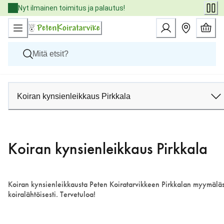
Skip
Nyt ilmainen toimitus ja palautus!
to
Content
Koirat
Kissat
Koiran kynsienleikkaus Pirkkala
Pieneläimet
Eläinlääkäriruoat
Tuotemerkit
Uutuudet
Koiran kynsienleikkaus Pirkkala
Tarjoukset
Palvelut
Koiran kynsienleikkausta Peten Koiratarvikkeen Pirkkalan myymälä
koiralähtöisesti. Tervetuloa!