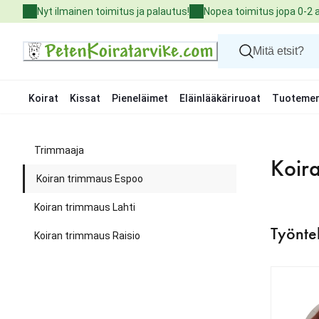
Skip
Nyt ilmainen toimitus ja palautus!
Nopea toimitus jopa 0-2 
to
Content
Koirat
Kissat
Pieneläimet
Eläinlääkäriruoat
Tuotemer
Koirat
Kissat
Trimmaaja
Pieneläimet
Koir
Eläinlääkäriruoat
Koiran trimmaus Espoo
Tuotemerkit
Uutuudet
Koiran trimmaus Lahti
Tarjoukset
Työnte
Palvelut
Koiran trimmaus Raisio