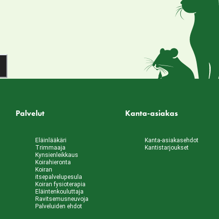
Palvelut
Kanta-asiakas
Eläinlääkäri
Kanta-asiakasehdot
Trimmaaja
Kantistarjoukset
Kynsienleikkaus
Koirahieronta
Koiran
itsepalvelupesula
Koiran fysioterapia
Eläintenkouluttaja
Ravitsemusneuvoja
Palveluiden ehdot