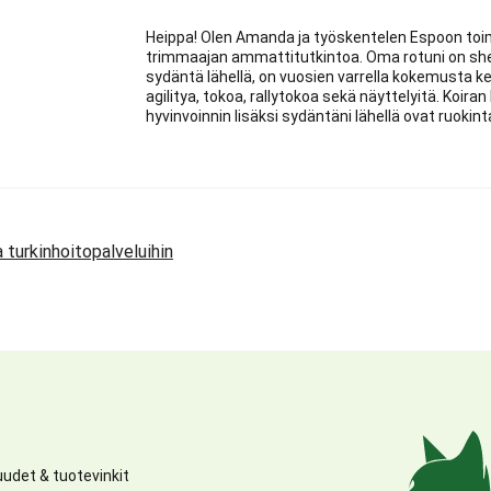
Heippa! Olen Amanda ja työskentelen Espoon toi
trimmaajan ammattitutkintoa. Oma rotuni on shetl
sydäntä lähellä, on vuosien varrella kokemusta ke
agilitya, tokoa, rallytokoa sekä näyttelyitä. Koiran
hyvinvoinnin lisäksi sydäntäni lähellä ovat ruokint
a turkinhoitopalveluihin
udet & tuotevinkit