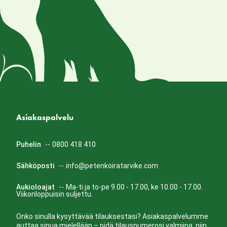
Asiakaspalvelu
Puhelin
--
0800 418 410
Sähköposti
--
info@petenkoiratarvike.com
Aukioloajat
--
Ma-ti ja to-pe 9.00 - 17.00, ke 10.00 - 17.00.
Viikonloppuisin suljettu.
Onko sinulla kysyttävää tilauksestasi? Asiakaspalvelumme
auttaa sinua mielellään – pidä tilausnumerosi valmiina, niin