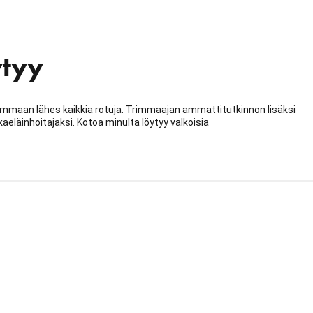
ytyy
immaan lähes kaikkia rotuja. Trimmaajan ammattitutkinnon lisäksi
kaeläinhoitajaksi. Kotoa minulta löytyy valkoisia