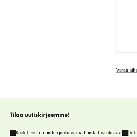
Varaa aik
Tilaa uutiskirjeemme!
Kuulet ensimmäisten joukossa parhaista tarjouksista!
Uutu