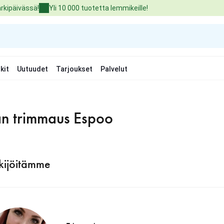
arkipäivässä!
Yli 10 000 tuotetta lemmikeille!
kit
Uutuudet
Tarjoukset
Palvelut
an trimmaus Espoo
kijöitämme