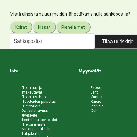
Mistä aiheista haluat meidän lähettävän sinulle sähköpostia?
Koirat
Kissat
Pieneläimet
Tilaa uutiskirje
Info
Myymälät
Toimitus- ja
Espoo
maksutavat
Lahti
Toimitusehdot
Vantaa
Tuotteiden palautus
Raisio
Tietosuoja
Pirkkala
Saavutettavuus
Oulu
#yespete
Kestotilauksen ehdot
Tietoa meistä
Vinkit ja artikkelit
Lahjakortti