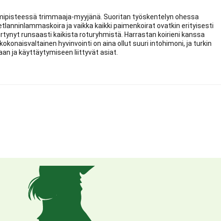
mipisteessä trimmaaja-myyjänä. Suoritan työskentelyn ohessa
anninlammaskoira ja vaikka kaikki paimenkoirat ovatkin erityisesti
rtynyt runsaasti kaikista roturyhmistä. Harrastan koirieni kanssa
 kokonaisvaltainen hyvinvointi on aina ollut suuri intohimoni, ja turkin
aan ja käyttäytymiseen liittyvät asiat.