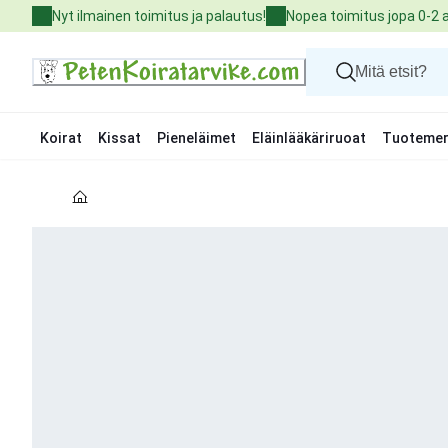
Skip
Nyt ilmainen toimitus ja palautus!
Nopea toimitus jopa 0-2 
to
Content
Koirat
Kissat
Pieneläimet
Eläinlääkäriruoat
Tuotemer
Koirat
Kissat
Pieneläimet
Eläinlääkäriruoat
Tuotemerkit
Uutuudet
Tarjoukset
Palvelut