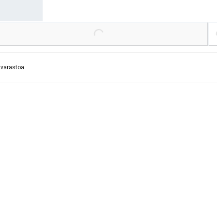
Loading...
Lo
 varastoa