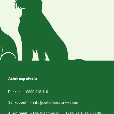
Asiakaspalvelu
Puhelin
--
0800 418 410
Sähköposti
--
info@petenkoiratarvike.com
Aukioloajat
--
Ma-ti ja to-pe 9.00 - 17.00, ke 10.00 - 17.00.