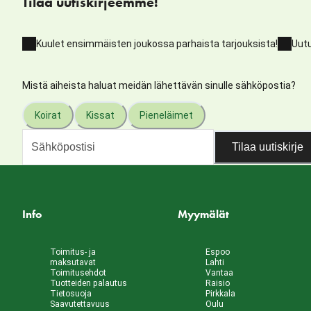
Tilaa uutiskirjeemme!
Kuulet ensimmäisten joukossa parhaista tarjouksista!
Uutu
Mistä aiheista haluat meidän lähettävän sinulle sähköpostia?
Koirat
Kissat
Pieneläimet
Tilaa uutiskirje
Info
Myymälät
Toimitus- ja
Espoo
maksutavat
Lahti
Toimitusehdot
Vantaa
Tuotteiden palautus
Raisio
Tietosuoja
Pirkkala
Saavutettavuus
Oulu