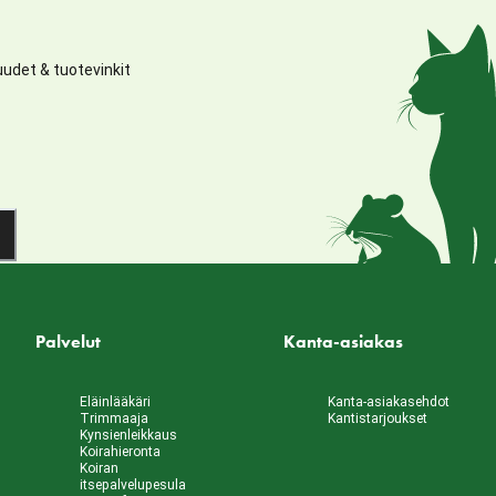
udet & tuotevinkit
Palvelut
Kanta-asiakas
Eläinlääkäri
Kanta-asiakasehdot
Trimmaaja
Kantistarjoukset
Kynsienleikkaus
Koirahieronta
Koiran
itsepalvelupesula