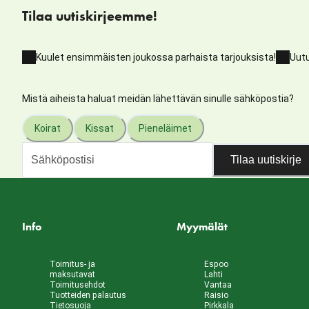
Tilaa uutiskirjeemme!
Kuulet ensimmäisten joukossa parhaista tarjouksista!
Uutu
Mistä aiheista haluat meidän lähettävän sinulle sähköpostia?
Koirat
Kissat
Pieneläimet
Tilaa uutiskirje
Info
Myymälät
Toimitus- ja
Espoo
maksutavat
Lahti
Toimitusehdot
Vantaa
Tuotteiden palautus
Raisio
Tietosuoja
Pirkkala