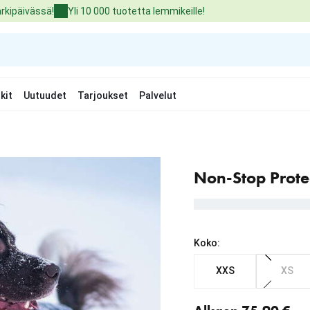
arkipäivässä!
Yli 10 000 tuotetta lemmikeille!
kit
Uutuudet
Tarjoukset
Palvelut
Non-Stop Protec
Koko:
XXS
XS
Nykyinen hinta alkaen 7