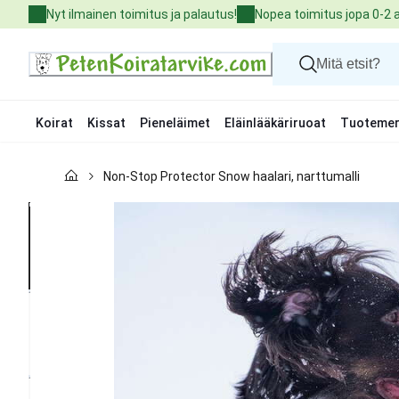
Skip
Nyt ilmainen toimitus ja palautus!
Nopea toimitus jopa 0-2 
to
Content
Koirat
Kissat
Pieneläimet
Eläinlääkäriruoat
Tuotemer
Koirat
Non-Stop Protector Snow haalari, narttumalli
Kissat
Pieneläimet
Eläinlääkäriruoat
Tuotemerkit
Uutuudet
Tarjoukset
Palvelut