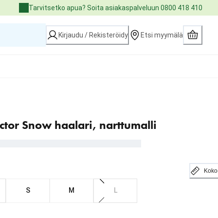
Tarvitsetko apua? Soita asiakaspalveluun 0800 418 410
Kirjaudu / Rekisteröidy
Etsi myymälä
tor Snow haalari, narttumalli
Koko
S
M
L
5.90 €