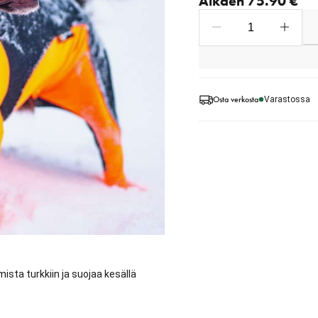
Alkaen 75.90 €
Osta verkosta
Varastossa
sta turkkiin ja suojaa kesällä