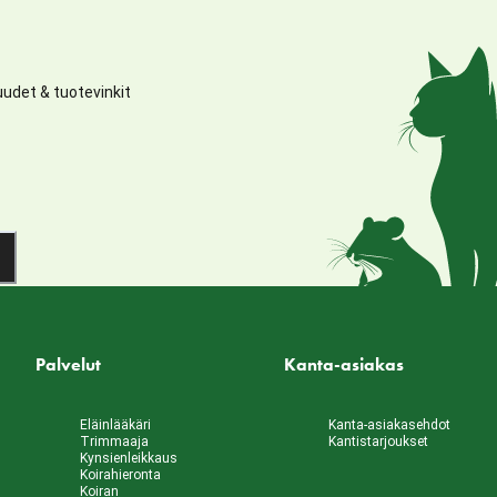
udet & tuotevinkit
Palvelut
Kanta-asiakas
Eläinlääkäri
Kanta-asiakasehdot
Trimmaaja
Kantistarjoukset
Kynsienleikkaus
Koirahieronta
Koiran