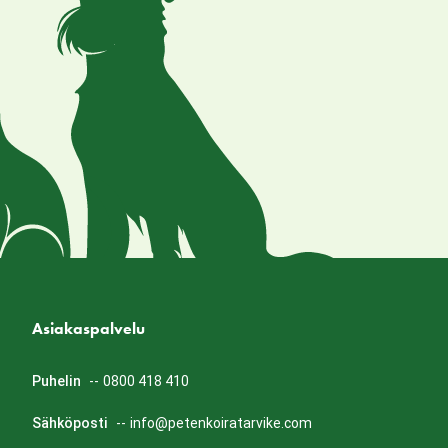
Asiakaspalvelu
Puhelin
--
0800 418 410
Sähköposti
--
info@petenkoiratarvike.com