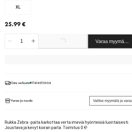
XL
nykyinen hinta 25.99 €
25.99 €
Varaa myymäläst
Loading...
Osta verkosta
Varastossa
Varaa ja nouda
Valitse myymälä ja vara
Rukka Zebra -paita karkottaa verta imeviä hyönteisiä luontaisesti.
Joustava ja kevyt koiran paita. Toimitus 0 €!