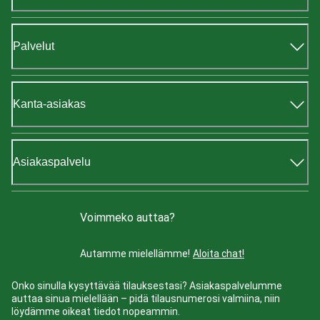
Palvelut
Kanta-asiakas
Asiakaspalvelu
Voimmeko auttaa?
Autamme mielellämme!
Aloita chat!
Onko sinulla kysyttävää tilauksestasi? Asiakaspalvelumme
auttaa sinua mielellään – pidä tilausnumerosi valmiina, niin
löydämme oikeat tiedot nopeammin.