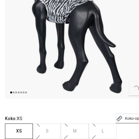
Loading...
Koko:
XS
Koko-o
XS
S
M
L