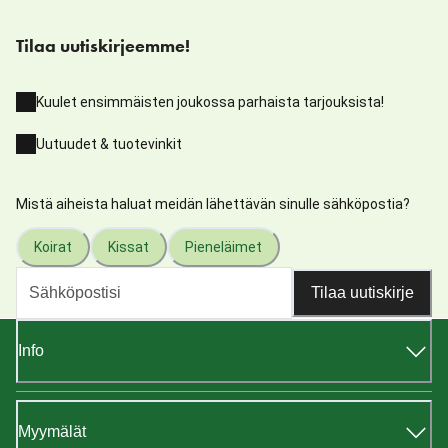
Tilaa uutiskirjeemme!
Kuulet ensimmäisten joukossa parhaista tarjouksista!
Uutuudet & tuotevinkit
Mistä aiheista haluat meidän lähettävän sinulle sähköpostia?
Koirat
Kissat
Pieneläimet
Tilaa uutiskirje
Info
Myymälät