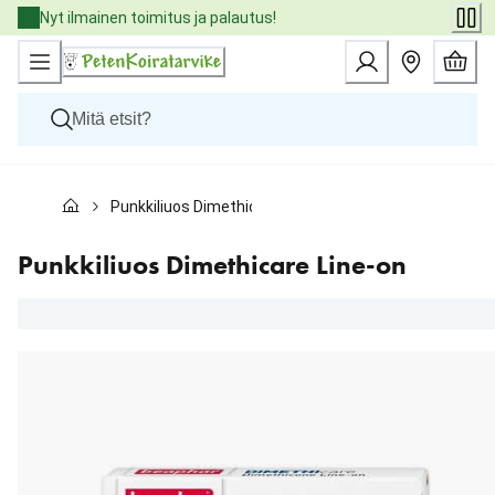
Skip
Nyt ilmainen toimitus ja palautus!
to
Content
Koirat
Punkkiliuos Dimethicare Line-on
Kissat
Pieneläimet
Eläinlääkäriruoat
Punkkiliuos Dimethicare Line-on
Tuotemerkit
Uutuudet
Tarjoukset
Palvelut