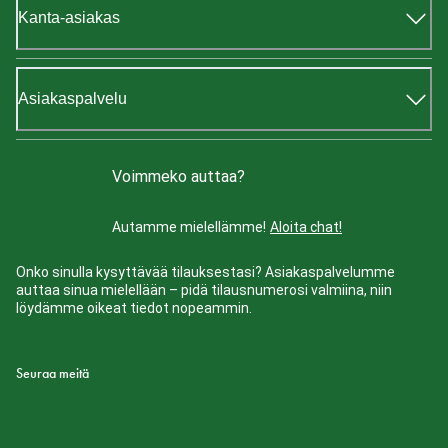
Kanta-asiakas
Asiakaspalvelu
Voimmeko auttaa?
Autamme mielellämme!
Aloita chat!
Onko sinulla kysyttävää tilauksestasi? Asiakaspalvelumme
auttaa sinua mielellään – pidä tilausnumerosi valmiina, niin
löydämme oikeat tiedot nopeammin.
Seuraa meitä