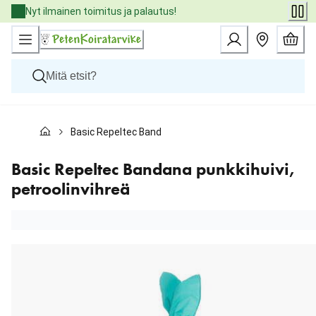
Skip
Nyt ilmainen toimitus ja palautus!
to
Content
Koirat
Basic Repeltec Bandana punkkihuivi, petroolinvihreä
Kissat
Pieneläimet
Eläinlääkäriruoat
Basic Repeltec Bandana punkkihuivi,
Tuotemerkit
petroolinvihreä
Uutuudet
Tarjoukset
Palvelut