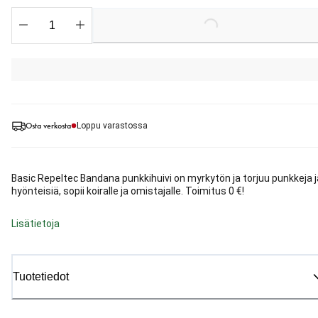
Loading...
Osta verkosta
Loppu varastossa
Basic Repeltec Bandana punkkihuivi on myrkytön ja torjuu punkkeja j
hyönteisiä, sopii koiralle ja omistajalle. Toimitus 0 €!
Lisätietoja
Tuotetiedot