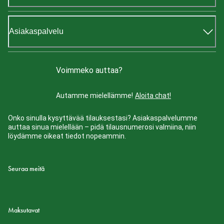
Asiakaspalvelu
Voimmeko auttaa?
Autamme mielellämme!
Aloita chat!
Onko sinulla kysyttävää tilauksestasi? Asiakaspalvelumme
auttaa sinua mielellään – pidä tilausnumerosi valmiina, niin
löydämme oikeat tiedot nopeammin.
Seuraa meitä
Maksutavat