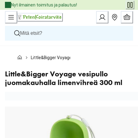
Skip
Nyt ilmainen toimitus ja palautus!
to
Content
Koirat
Little&Bigger Voyage vesipullo juomakauhalla limenvih
Kissat
Pieneläimet
Eläinlääkäriruoat
Little&Bigger Voyage vesipullo
Tuotemerkit
juomakauhalla limenvihreä 300 ml
Uutuudet
Tarjoukset
Palvelut