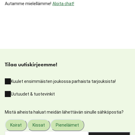
Autamme mielellämme!
Aloita chat!
Tilaa uutiskirjeemme!
Kuulet ensimmäisten joukossa parhaista tarjouksista!
Uutuudet & tuotevinkit
Mistä aiheista haluat meidän lähettävän sinulle sähköpostia?
Koirat
Kissat
Pieneläimet