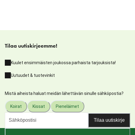
Tilaa uutiskirjeemme!
Kuulet ensimmäisten joukossa parhaista tarjouksista!
Uutuudet & tuotevinkit
Mistä aiheista haluat meidän lähettävän sinulle sähköpostia?
Koirat
Kissat
Pieneläimet
Tilaa uutiskirje