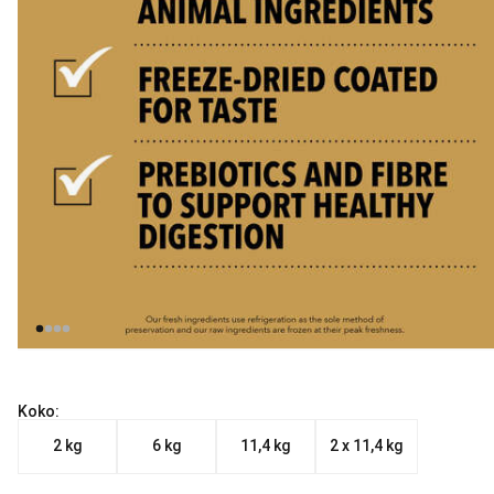
Koko:
2 kg
6 kg
11,4 kg
2 x 11,4 kg
Nykyinen hinta alkaen 33.99 €