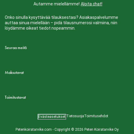
Autamme mielellämme!
Aloita chat!
Onko sinulla kysyttävää tilauksestasi? Asiakaspalvelumme
auttaa sinua mielellään – pidä tilausnumerosi valmiina, niin
löydämme oikeat tiedot nopeammin.
Seuraa meitä
Maksutavat
Toimitustavat
Tietosuoja
Toimitusehdot
Evästeasetukset
Petenkoiratarvike.com - Copyright © 2026 Peten Koiratarvike Oy