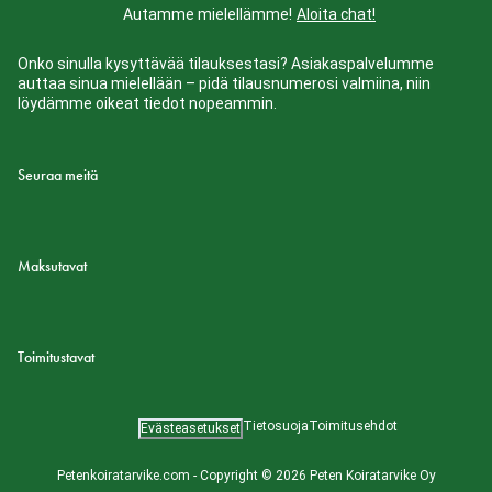
Autamme mielellämme!
Aloita chat!
Onko sinulla kysyttävää tilauksestasi? Asiakaspalvelumme
auttaa sinua mielellään – pidä tilausnumerosi valmiina, niin
löydämme oikeat tiedot nopeammin.
Seuraa meitä
Maksutavat
Toimitustavat
Tietosuoja
Toimitusehdot
Evästeasetukset
Petenkoiratarvike.com - Copyright © 2026 Peten Koiratarvike Oy