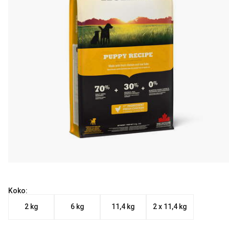
Koko:
2 kg
6 kg
11,4 kg
2 x 11,4 kg
Nykyinen hinta alkaen 27.90 €