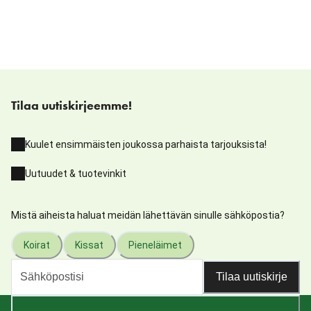
Tilaa uutiskirjeemme!
Kuulet ensimmäisten joukossa parhaista tarjouksista!
Uutuudet & tuotevinkit
Mistä aiheista haluat meidän lähettävän sinulle sähköpostia?
Koirat
Kissat
Pieneläimet
Tilaa uutiskirje