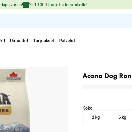
arkipäivässä!
Yli 10 000 tuotetta lemmikeille!
kit
Uutuudet
Tarjoukset
Palvelut
Acana Dog Ran
Koko:
2 kg
6 kg
Nykyinen hinta alkaen 2