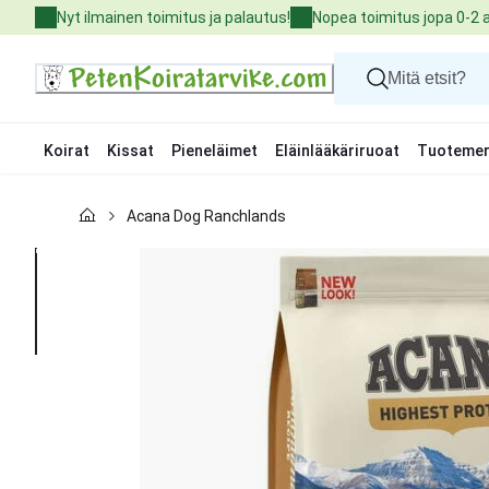
Skip
Nyt ilmainen toimitus ja palautus!
Nopea toimitus jopa 0-2 
to
Content
Koirat
Kissat
Pieneläimet
Eläinlääkäriruoat
Tuotemer
Koirat
Acana Dog Ranchlands
Kissat
Pieneläimet
Eläinlääkäriruoat
Tuotemerkit
Uutuudet
Tarjoukset
Palvelut