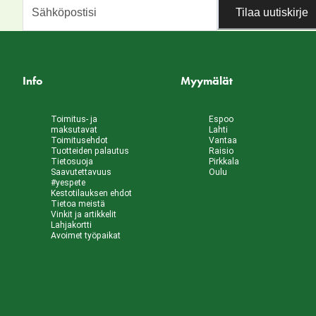
Tilaa uutiskirje
Info
Myymälät
Toimitus- ja
Espoo
maksutavat
Lahti
Toimitusehdot
Vantaa
Tuotteiden palautus
Raisio
Tietosuoja
Pirkkala
Saavutettavuus
Oulu
#yespete
Kestotilauksen ehdot
Tietoa meistä
Vinkit ja artikkelit
Lahjakortti
Avoimet työpaikat