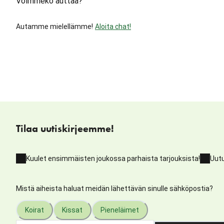
Voimmeko auttaa?
Autamme mielellämme!
Aloita chat!
Tilaa uutiskirjeemme!
Kuulet ensimmäisten joukossa parhaista tarjouksista!
Uutu
Mistä aiheista haluat meidän lähettävän sinulle sähköpostia?
Koirat
Kissat
Pieneläimet