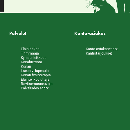
Palvelut
Kanta-asiakas
Eläinlääkäri
Kanta-asiakasehdot
Trimmaaja
Kantistarjoukset
Kynsienleikkaus
Koirahieronta
Koiran
itsepalvelupesula
Koiran fysioterapia
Eläintenkouluttaja
Ravitsemusneuvoja
Palveluiden ehdot