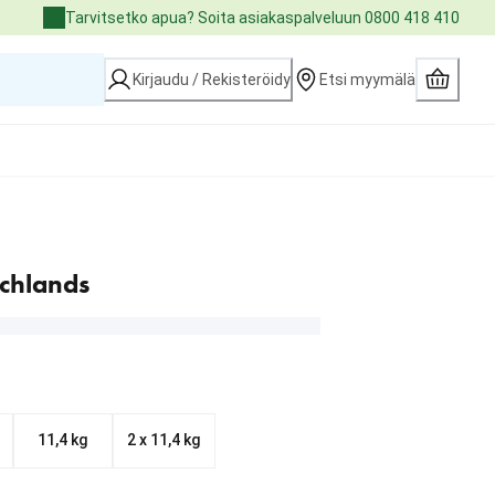
Tarvitsetko apua? Soita asiakaspalveluun 0800 418 410
Kirjaudu / Rekisteröidy
Etsi myymälä
chlands
11,4 kg
2 x 11,4 kg
9.99 €