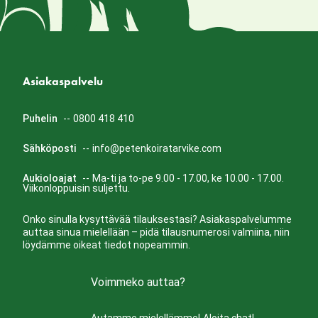
Asiakaspalvelu
Puhelin
--
0800 418 410
Sähköposti
--
info@petenkoiratarvike.com
Aukioloajat
--
Ma-ti ja to-pe 9.00 - 17.00, ke 10.00 - 17.00.
Viikonloppuisin suljettu.
Onko sinulla kysyttävää tilauksestasi? Asiakaspalvelumme
auttaa sinua mielellään – pidä tilausnumerosi valmiina, niin
löydämme oikeat tiedot nopeammin.
Voimmeko auttaa?
Autamme mielellämme!
Aloita chat!