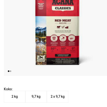
Koko:
2 kg
9,7 kg
2 x 9,7 kg
Nykyinen hinta alkaen 26.90 €