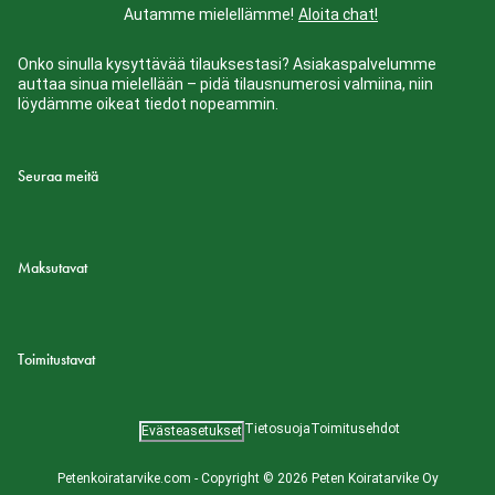
Autamme mielellämme!
Aloita chat!
Onko sinulla kysyttävää tilauksestasi? Asiakaspalvelumme
auttaa sinua mielellään – pidä tilausnumerosi valmiina, niin
löydämme oikeat tiedot nopeammin.
Seuraa meitä
Maksutavat
Toimitustavat
Tietosuoja
Toimitusehdot
Evästeasetukset
Petenkoiratarvike.com - Copyright © 2026 Peten Koiratarvike Oy