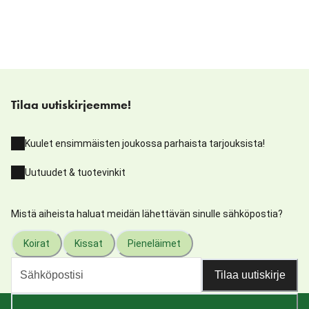
Tilaa uutiskirjeemme!
Kuulet ensimmäisten joukossa parhaista tarjouksista!
Uutuudet & tuotevinkit
Mistä aiheista haluat meidän lähettävän sinulle sähköpostia?
Koirat
Kissat
Pieneläimet
Tilaa uutiskirje