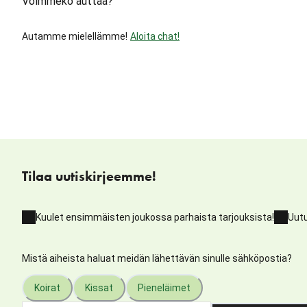
Voimmeko auttaa?
Autamme mielellämme!
Aloita chat!
Tilaa uutiskirjeemme!
Kuulet ensimmäisten joukossa parhaista tarjouksista!
Uutu
Mistä aiheista haluat meidän lähettävän sinulle sähköpostia?
Koirat
Kissat
Pieneläimet