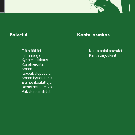
Palvelut
Kanta-asiakas
Eläinlääkäri
Kanta-asiakasehdot
Trimmaaja
Kantistarjoukset
Kynsienleikkaus
Koirahieronta
Koiran
itsepalvelupesula
Koiran fysioterapia
Eläintenkouluttaja
Ravitsemusneuvoja
Palveluiden ehdot