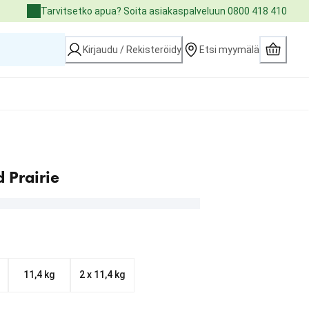
Tarvitsetko apua? Soita asiakaspalveluun 0800 418 410
Kirjaudu / Rekisteröidy
Etsi myymälä
 Prairie
11,4 kg
2 x 11,4 kg
6.90 €