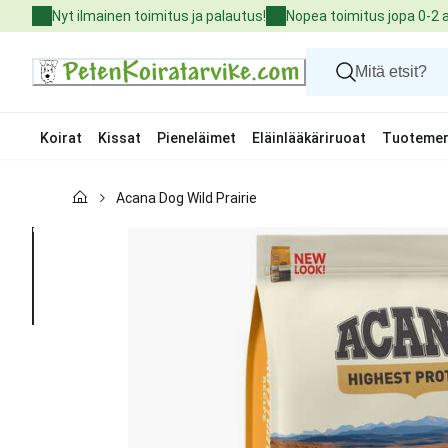
Skip
Nyt ilmainen toimitus ja palautus!
Nopea toimitus jopa 0-2 
to
Content
Koirat
Kissat
Pieneläimet
Eläinlääkäriruoat
Tuotemer
Koirat
Acana Dog Wild Prairie
Kissat
Pieneläimet
Eläinlääkäriruoat
Tuotemerkit
Uutuudet
Tarjoukset
Palvelut