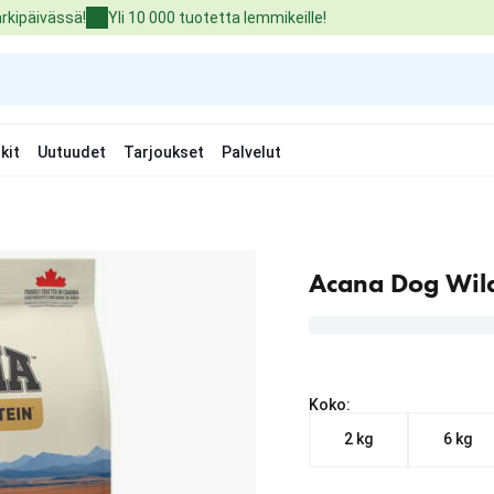
arkipäivässä!
Yli 10 000 tuotetta lemmikeille!
kit
Uutuudet
Tarjoukset
Palvelut
Acana Dog Wild
Koko:
2 kg
6 kg
Nykyinen hinta alkaen 2