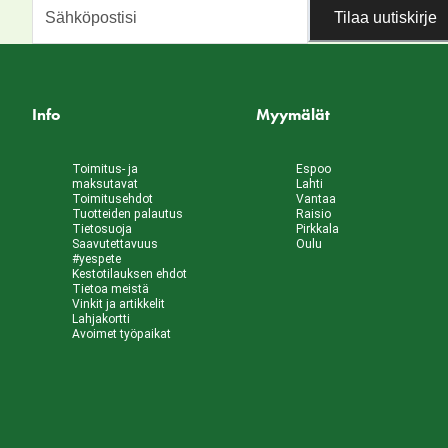
Tilaa uutiskirje
Info
Myymälät
Toimitus- ja
Espoo
maksutavat
Lahti
Toimitusehdot
Vantaa
Tuotteiden palautus
Raisio
Tietosuoja
Pirkkala
Saavutettavuus
Oulu
#yespete
Kestotilauksen ehdot
Tietoa meistä
Vinkit ja artikkelit
Lahjakortti
Avoimet työpaikat