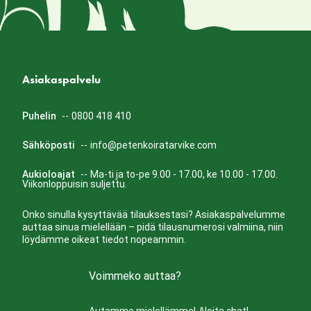
Asiakaspalvelu
Puhelin
--
0800 418 410
Sähköposti
--
info@petenkoiratarvike.com
Aukioloajat
--
Ma-ti ja to-pe 9.00 - 17.00, ke 10.00 - 17.00.
Viikonloppuisin suljettu.
Onko sinulla kysyttävää tilauksestasi? Asiakaspalvelumme
auttaa sinua mielellään – pidä tilausnumerosi valmiina, niin
löydämme oikeat tiedot nopeammin.
Voimmeko auttaa?
Autamme mielellämme!
Aloita chat!