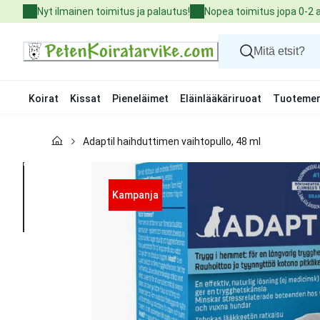
Skip
Nyt ilmainen toimitus ja palautus!
Nopea toimitus jopa 0-2 
to
Content
Koirat
Kissat
Pieneläimet
Eläinlääkäriruoat
Tuotemer
Koirat
Adaptil haihduttimen vaihtopullo, 48 ml
Kissat
Pieneläimet
Eläinlääkäriruoat
Tuotemerkit
Kampanja
Uutuudet
Tarjoukset
Palvelut