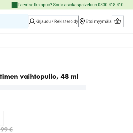
Tarvitsetko apua? Soita asiakaspalveluun 0800 418 410
Kirjaudu / Rekisteröidy
Etsi myymälä
timen vaihtopullo, 48 ml
4.79 €
 €
.99 €