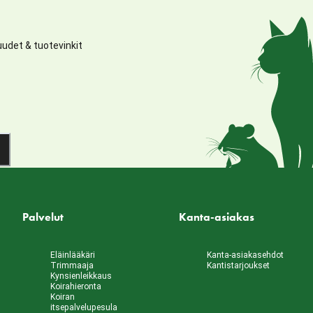
udet & tuotevinkit
Palvelut
Kanta-asiakas
Eläinlääkäri
Kanta-asiakasehdot
Trimmaaja
Kantistarjoukset
Kynsienleikkaus
Koirahieronta
Koiran
itsepalvelupesula