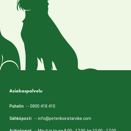
Asiakaspalvelu
Puhelin
--
0800 418 410
Sähköposti
--
info@petenkoiratarvike.com
Aukioloajat
--
Ma-ti ja to-pe 9.00 - 17.00, ke 10.00 - 17.00.