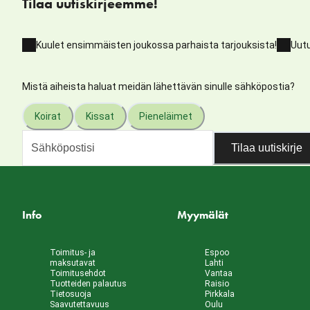
Tilaa uutiskirjeemme!
Kuulet ensimmäisten joukossa parhaista tarjouksista!
Uutu
Mistä aiheista haluat meidän lähettävän sinulle sähköpostia?
Koirat
Kissat
Pieneläimet
Tilaa uutiskirje
Info
Myymälät
Toimitus- ja
Espoo
maksutavat
Lahti
Toimitusehdot
Vantaa
Tuotteiden palautus
Raisio
Tietosuoja
Pirkkala
Saavutettavuus
Oulu