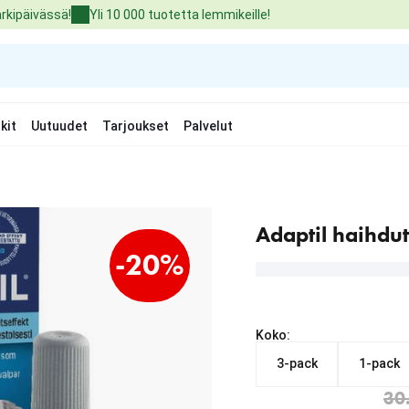
arkipäivässä!
Yli 10 000 tuotetta lemmikeille!
kit
Uutuudet
Tarjoukset
Palvelut
Adaptil haihdut
-20%
Koko:
3-pack
1-pack
Nykyinen hinta alkaen 2
alkuperäinen hinta 30.99
30