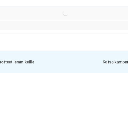
Loading...
otteet lemmikeille
Katso kampa