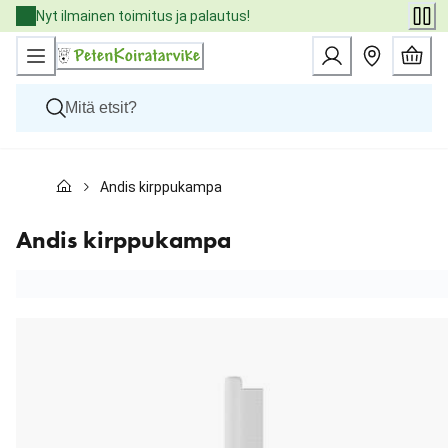
Skip
Nyt ilmainen toimitus ja palautus!
to
Content
Koirat
Andis kirppukampa
Kissat
Pieneläimet
Eläinlääkäriruoat
Andis kirppukampa
Tuotemerkit
Uutuudet
Tarjoukset
Palvelut