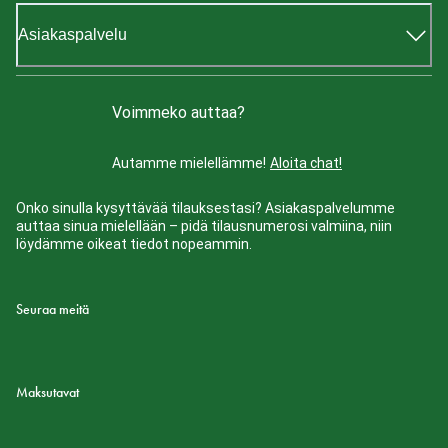
Asiakaspalvelu
Voimmeko auttaa?
Autamme mielellämme!
Aloita chat!
Onko sinulla kysyttävää tilauksestasi? Asiakaspalvelumme
auttaa sinua mielellään – pidä tilausnumerosi valmiina, niin
löydämme oikeat tiedot nopeammin.
Seuraa meitä
Maksutavat