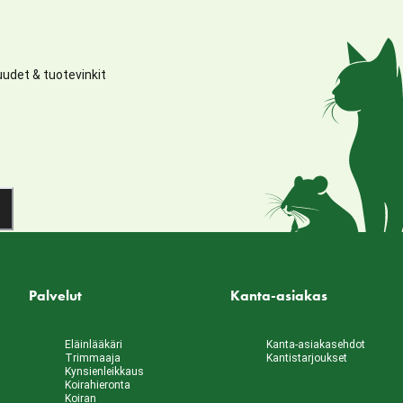
udet & tuotevinkit
Palvelut
Kanta-asiakas
Eläinlääkäri
Kanta-asiakasehdot
Trimmaaja
Kantistarjoukset
Kynsienleikkaus
Koirahieronta
Koiran