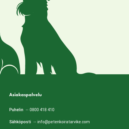
Asiakaspalvelu
Puhelin
--
0800 418 410
Sähköposti
--
info@petenkoiratarvike.com