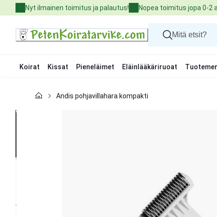
Skip
Nyt ilmainen toimitus ja palautus!
Nopea toimitus jopa 0-2 
to
Content
Koirat
Kissat
Pieneläimet
Eläinlääkäriruoat
Tuotemer
Koirat
Andis pohjavillahara kompakti
Kissat
Pieneläimet
Eläinlääkäriruoat
Tuotemerkit
Uutuudet
Tarjoukset
Palvelut