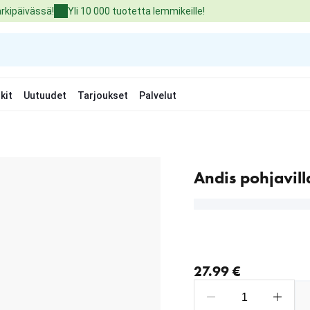
arkipäivässä!
Yli 10 000 tuotetta lemmikeille!
kit
Uutuudet
Tarjoukset
Palvelut
Andis pohjavil
nykyinen hinta 27.99 €
27.99 €