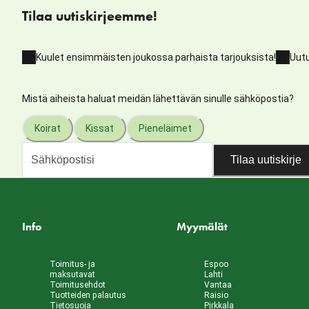
Tilaa uutiskirjeemme!
Kuulet ensimmäisten joukossa parhaista tarjouksista!
Uutu
Mistä aiheista haluat meidän lähettävän sinulle sähköpostia?
Koirat
Kissat
Pieneläimet
Tilaa uutiskirje
Info
Myymälät
Toimitus- ja
Espoo
maksutavat
Lahti
Toimitusehdot
Vantaa
Tuotteiden palautus
Raisio
Tietosuoja
Pirkkala