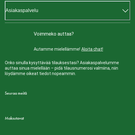
Asiakaspalvelu
Voimmeko auttaa?
Autamme mielellämme!
Aloita chat!
Onko sinulla kysyttävää tilauksestasi? Asiakaspalvelumme
auttaa sinua mielellään – pidä tilausnumerosi valmiina, niin
löydämme oikeat tiedot nopeammin.
Seuraa meitä
Maksutavat