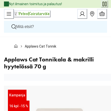
Skip
Nyt ilmainen toimitus ja palautus!
to
Content
Koirat
Applaws Cat Tonnikala & makrilli hyytelössä 70 g
Kissat
Pieneläimet
Eläinlääkäriruoat
Applaws Cat Tonnikala & makrilli
Tuotemerkit
hyytelössä 70 g
Uutuudet
Tarjoukset
Palvelut
Kampanja
16 kpl -15 %