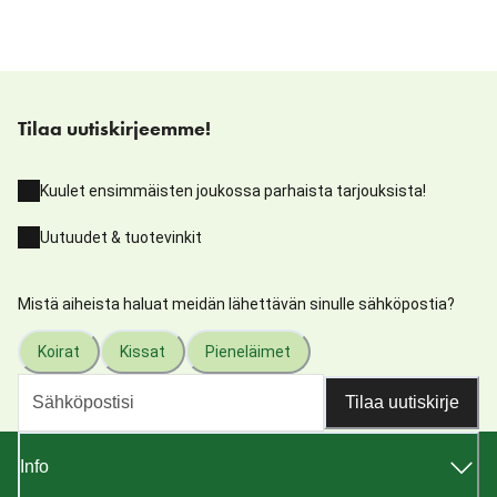
Tilaa uutiskirjeemme!
Kuulet ensimmäisten joukossa parhaista tarjouksista!
Uutuudet & tuotevinkit
Mistä aiheista haluat meidän lähettävän sinulle sähköpostia?
Koirat
Kissat
Pieneläimet
Tilaa uutiskirje
Info