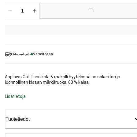
Loading...
Osta verkosta
Varastossa
Applaws Cat Tonnikala & makrilli hyytelössä on sokeriton ja
luonnollinen kissan märkäruoka. 60 % kalaa.
Lisätietoja
Tuotetiedot