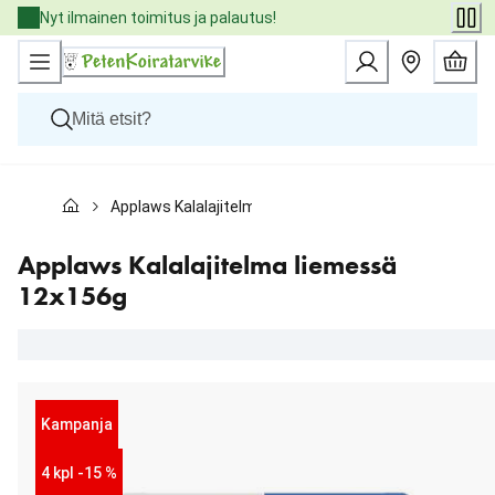
Skip
Nyt ilmainen toimitus ja palautus!
to
Content
Koirat
Applaws Kalalajitelma liemessä 12x156g
Kissat
Pieneläimet
Eläinlääkäriruoat
Applaws Kalalajitelma liemessä
Tuotemerkit
12x156g
Uutuudet
Tarjoukset
Palvelut
Kampanja
4 kpl -15 %