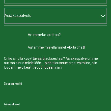
Asiakaspalvelu
Voimmeko auttaa?
Autamme mielellämme!
Aloita chat!
Onko sinulla kysyttävää tilauksestasi? Asiakaspalvelumme
auttaa sinua mielellään – pidä tilausnumerosi valmiina, niin
löydämme oikeat tiedot nopeammin.
Seuraa meitä
Maksutavat