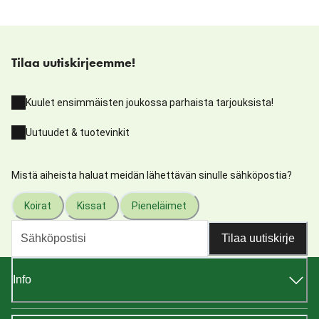
Tilaa uutiskirjeemme!
Kuulet ensimmäisten joukossa parhaista tarjouksista!
Uutuudet & tuotevinkit
Mistä aiheista haluat meidän lähettävän sinulle sähköpostia?
Koirat
Kissat
Pieneläimet
Tilaa uutiskirje
Info