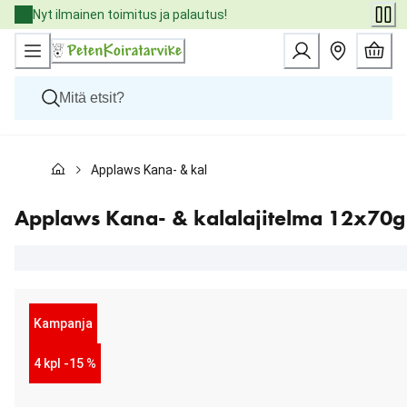
Skip
Nyt ilmainen toimitus ja palautus!
to
Content
Koirat
Applaws Kana- & kalalajitelma 12x70g
Kissat
Pieneläimet
Eläinlääkäriruoat
Applaws Kana- & kalalajitelma 12x70g
Tuotemerkit
Uutuudet
Tarjoukset
Palvelut
Kampanja
4 kpl -15 %