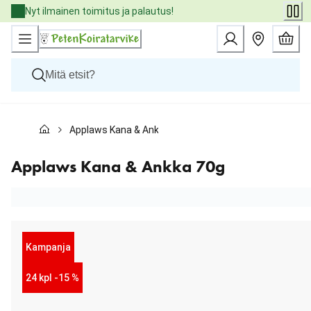
Skip
Nyt ilmainen toimitus ja palautus!
to
Content
Koirat
Applaws Kana & Ankka 70g
Kissat
Pieneläimet
Eläinlääkäriruoat
Applaws Kana & Ankka 70g
Tuotemerkit
Uutuudet
Tarjoukset
Palvelut
Kampanja
24 kpl -15 %