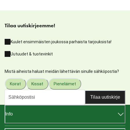
Tilaa uutiskirjeemme!
Kuulet ensimmäisten joukossa parhaista tarjouksista!
Uutuudet & tuotevinkit
Mistä aiheista haluat meidän lähettävän sinulle sähköpostia?
Koirat
Kissat
Pieneläimet
Tilaa uutiskirje
Info