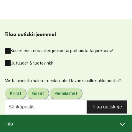
Tilaa uutiskirjeemme!
Kuulet ensimmäisten joukossa parhaista tarjouksista!
Uutuudet & tuotevinkit
Mistä aiheista haluat meidän lähettävän sinulle sähköpostia?
Koirat
Kissat
Pieneläimet
Tilaa uutiskirje
Info