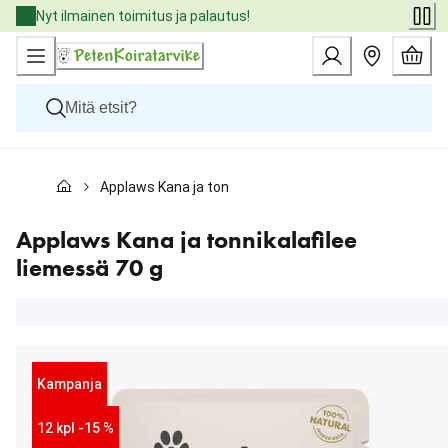
Skip
Nyt ilmainen toimitus ja palautus!
to
Content
Koirat
Applaws Kana ja tonnikalafilee liemessä 70 g
Kissat
Pieneläimet
Eläinlääkäriruoat
Applaws Kana ja tonnikalafilee
Tuotemerkit
liemessä 70 g
Uutuudet
Tarjoukset
Palvelut
Kampanja
12 kpl -15 %