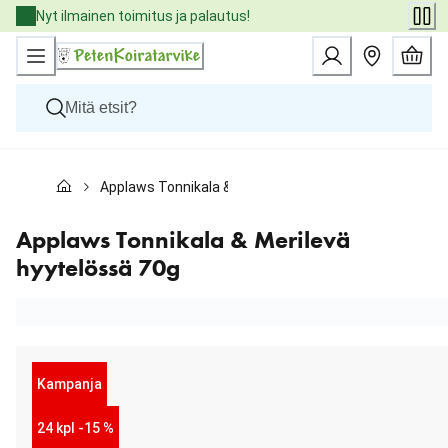
Skip
Nyt ilmainen toimitus ja palautus!
to
Content
Koirat
Applaws Tonnikala & Merilevä hyytelössä 70g
Kissat
Pieneläimet
Eläinlääkäriruoat
Applaws Tonnikala & Merilevä
Tuotemerkit
hyytelössä 70g
Uutuudet
Tarjoukset
Palvelut
Kampanja
24 kpl -15 %