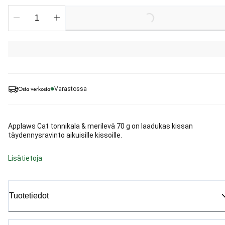
Loading...
Osta verkosta
Varastossa
Applaws Cat tonnikala & merilevä 70 g on laadukas kissan
täydennysravinto aikuisille kissoille.
Lisätietoja
Tuotetiedot