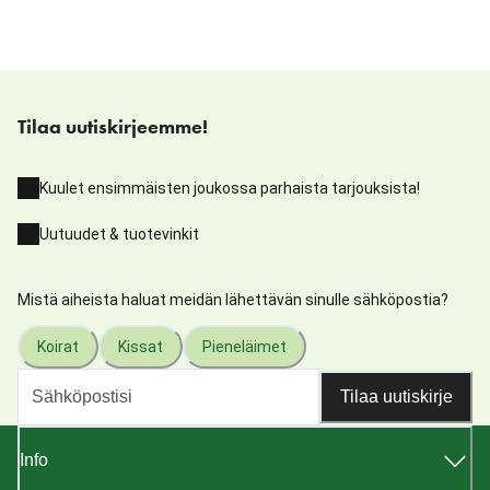
Tilaa uutiskirjeemme!
Kuulet ensimmäisten joukossa parhaista tarjouksista!
Uutuudet & tuotevinkit
Mistä aiheista haluat meidän lähettävän sinulle sähköpostia?
Koirat
Kissat
Pieneläimet
Tilaa uutiskirje
Info