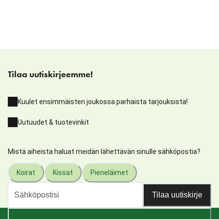
Tilaa uutiskirjeemme!
Kuulet ensimmäisten joukossa parhaista tarjouksista!
Uutuudet & tuotevinkit
Mistä aiheista haluat meidän lähettävän sinulle sähköpostia?
Koirat
Kissat
Pieneläimet
Tilaa uutiskirje