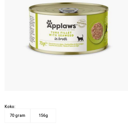
Koko:
70 gram
156g
Nykyinen hinta alkaen 1.39 €