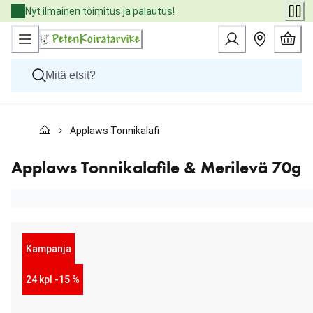
Skip
Nyt ilmainen toimitus ja palautus!
to
Content
Koirat
Applaws Tonnikalafile & Merilevä 70g
Kissat
Pieneläimet
Eläinlääkäriruoat
Applaws Tonnikalafile & Merilevä 70g
Tuotemerkit
Uutuudet
Tarjoukset
Palvelut
Kampanja
24 kpl -15 %