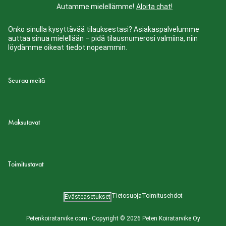
Autamme mielellämme!
Aloita chat!
Onko sinulla kysyttävää tilauksestasi? Asiakaspalvelumme
auttaa sinua mielellään – pidä tilausnumerosi valmiina, niin
löydämme oikeat tiedot nopeammin.
Seuraa meitä
Maksutavat
Toimitustavat
Tietosuoja
Toimitusehdot
Evästeasetukset
Petenkoiratarvike.com - Copyright © 2026 Peten Koiratarvike Oy