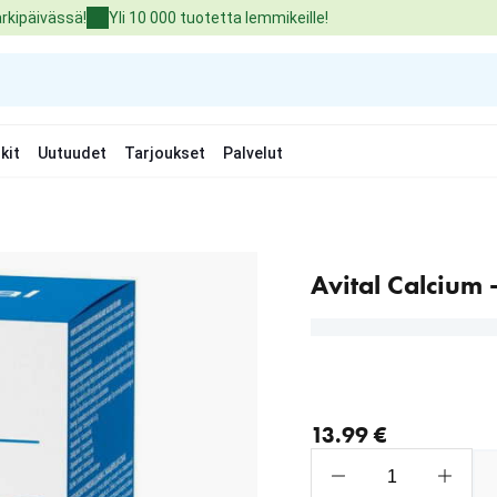
arkipäivässä!
Yli 10 000 tuotetta lemmikeille!
kit
Uutuudet
Tarjoukset
Palvelut
Avital Calcium
nykyinen hinta 13.99 €
13.99 €