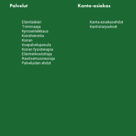
Palvelut
Kanta-asiakas
Eläinlääkäri
Kanta-asiakasehdot
Trimmaaja
Kantistarjoukset
Kynsienleikkaus
Koirahieronta
Koiran
itsepalvelupesula
Koiran fysioterapia
Eläintenkouluttaja
Ravitsemusneuvoja
Palveluiden ehdot