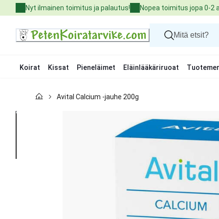
Skip
Nyt ilmainen toimitus ja palautus!
Nopea toimitus jopa 0-2 
to
Content
Koirat
Kissat
Pieneläimet
Eläinlääkäriruoat
Tuotemer
Koirat
Avital Calcium -jauhe 200g
Kissat
Pieneläimet
Eläinlääkäriruoat
Tuotemerkit
Uutuudet
Tarjoukset
Palvelut