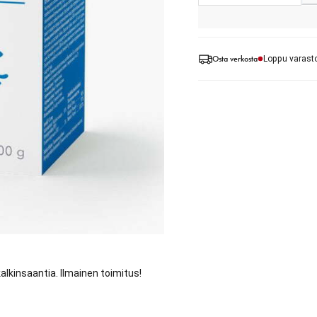
Osta verkosta
Loppu varast
kalkinsaantia. Ilmainen toimitus!