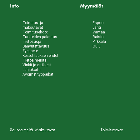
Info
Myymälät
Toimitus- ja
Espoo
maksutavat
Lahti
Toimitusehdot
Vantaa
Tuotteiden palautus
Raisio
Tietosuoja
Pirkkala
Saavutettavuus
Oulu
#yespete
Kestotilauksen ehdot
Tietoa meistä
Vinkit ja artikkelit
Lahjakortti
Avoimet työpaikat
Seuraa meitä
Maksutavat
Toimitustavat