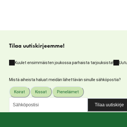
Tilaa uutiskirjeemme!
Kuulet ensimmäisten joukossa parhaista tarjouksista!
Uutu
Mistä aiheista haluat meidän lähettävän sinulle sähköpostia?
Koirat
Kissat
Pieneläimet
Tilaa uutiskirje