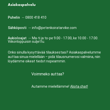
Asiakaspalvelu
Puhelin
--
0800 418 410
Sähköposti
--
info@petenkoiratarvike.com
Aukioloajat
--
Ma-ti ja to-pe 9.00 - 17.00, ke 10.00 - 17.00.
Viikonloppuisin suljettu.
Onko sinulla kysyttävää tilauksestasi? Asiakaspalvelumme
auttaa sinua mielellään – pidä tilausnumerosi valmiina, niin
löydämme oikeat tiedot nopeammin.
Voimmeko auttaa?
Autamme mielellämme!
Aloita chat!