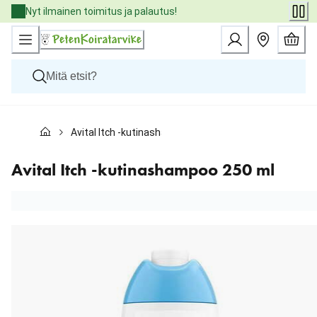
Skip
Nyt ilmainen toimitus ja palautus!
to
Content
Koirat
Avital Itch -kutinashampoo 250 ml
Kissat
Pieneläimet
Eläinlääkäriruoat
Avital Itch -kutinashampoo 250 ml
Tuotemerkit
Uutuudet
Tarjoukset
Palvelut