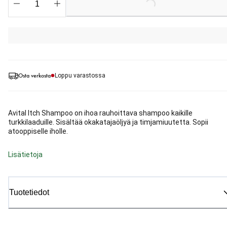
Loading...
Osta verkosta
Loppu varastossa
Avital Itch Shampoo on ihoa rauhoittava shampoo kaikille
turkkilaaduille. Sisältää okakatajaöljyä ja timjamiuutetta. Sopii
atooppiselle iholle.
Lisätietoja
Tuotetiedot