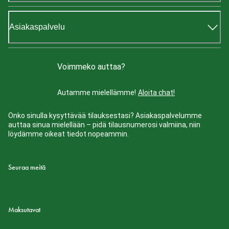
Asiakaspalvelu
Voimmeko auttaa?
Autamme mielellämme!
Aloita chat!
Onko sinulla kysyttävää tilauksestasi? Asiakaspalvelumme
auttaa sinua mielellään – pidä tilausnumerosi valmiina, niin
löydämme oikeat tiedot nopeammin.
Seuraa meitä
Maksutavat