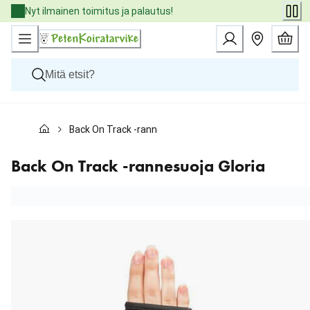
Skip
Nyt ilmainen toimitus ja palautus!
to
Content
Koirat
Back On Track -rannesuoja Gloria
Kissat
Pieneläimet
Eläinlääkäriruoat
Back On Track -rannesuoja Gloria
Tuotemerkit
Uutuudet
Tarjoukset
Palvelut