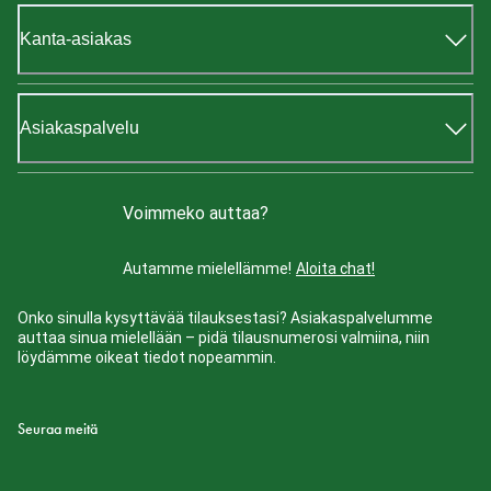
Kanta-asiakas
Asiakaspalvelu
Voimmeko auttaa?
Autamme mielellämme!
Aloita chat!
Onko sinulla kysyttävää tilauksestasi? Asiakaspalvelumme
auttaa sinua mielellään – pidä tilausnumerosi valmiina, niin
löydämme oikeat tiedot nopeammin.
Seuraa meitä