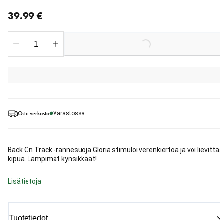
nykyinen hinta 39.99 €
39.99 €
Loading...
Osta verkosta
Varastossa
Back On Track -rannesuoja Gloria stimuloi verenkiertoa ja voi lievittä
kipua. Lämpimät kynsikkäät!
Lisätietoja
Tuotetiedot