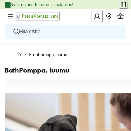
Skip
Nyt ilmainen toimitus ja palautus!
to
Content
Koirat
BathPomppa, luumu
Kissat
Pieneläimet
Eläinlääkäriruoat
BathPomppa, luumu
Tuotemerkit
Uutuudet
Tarjoukset
Palvelut