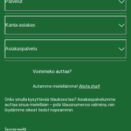
Palvelut
Kanta-asiakas
Asiakaspalvelu
Voimmeko auttaa?
Autamme mielellämme!
Aloita chat!
Onko sinulla kysyttävää tilauksestasi? Asiakaspalvelumme
auttaa sinua mielellään – pidä tilausnumerosi valmiina, niin
löydämme oikeat tiedot nopeammin.
Seuraa meitä