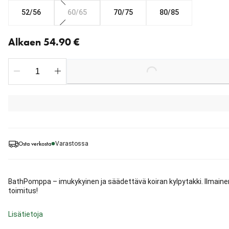
52/56
60/65
70/75
80/85
Nykyinen hinta alkaen 54.90 €
Alkaen 54.90 €
Loading...
Osta verkosta
Varastossa
BathPomppa – imukykyinen ja säädettävä koiran kylpytakki. Ilmaine
toimitus!
Lisätietoja