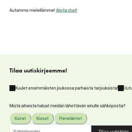
Autamme mielellämme!
Aloita chat!
Tilaa uutiskirjeemme!
Kuulet ensimmäisten joukossa parhaista tarjouksista!
Uutu
Mistä aiheista haluat meidän lähettävän sinulle sähköpostia?
Koirat
Kissat
Pieneläimet
Tilaa uutiskirje