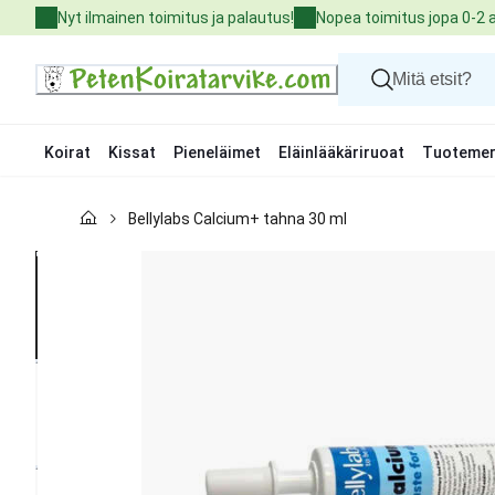
Skip
Nyt ilmainen toimitus ja palautus!
Nopea toimitus jopa 0-2 
to
Content
Koirat
Kissat
Pieneläimet
Eläinlääkäriruoat
Tuotemer
Koirat
Bellylabs Calcium+ tahna 30 ml
Kissat
Pieneläimet
Eläinlääkäriruoat
Tuotemerkit
Uutuudet
Tarjoukset
Palvelut