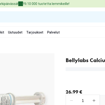
arkipäivässä!
Yli 10 000 tuotetta lemmikeille!
kit
Uutuudet
Tarjoukset
Palvelut
Bellylabs Calci
nykyinen hinta 26.99 €
26.99 €