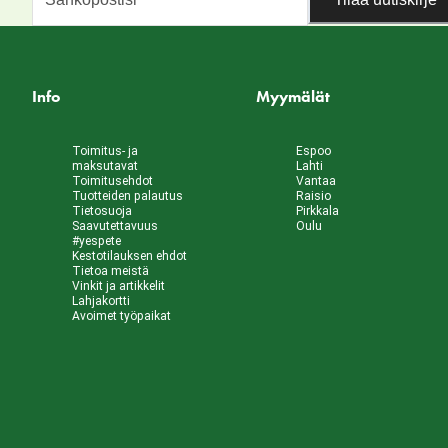
Info
Myymälät
Toimitus- ja
Espoo
maksutavat
Lahti
Toimitusehdot
Vantaa
Tuotteiden palautus
Raisio
Tietosuoja
Pirkkala
Saavutettavuus
Oulu
#yespete
Kestotilauksen ehdot
Tietoa meistä
Vinkit ja artikkelit
Lahjakortti
Avoimet työpaikat