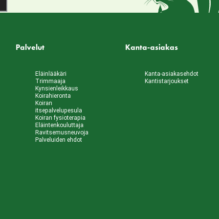
Palvelut
Kanta-asiakas
Eläinlääkäri
Kanta-asiakasehdot
Trimmaaja
Kantistarjoukset
Kynsienleikkaus
Koirahieronta
Koiran
itsepalvelupesula
Koiran fysioterapia
Eläintenkouluttaja
Ravitsemusneuvoja
Palveluiden ehdot