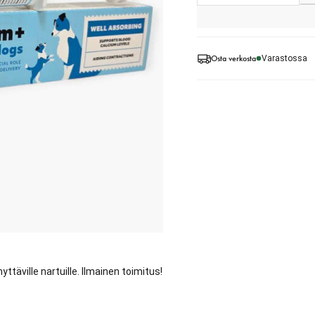
Osta verkosta
Varastossa
täville nartuille. Ilmainen toimitus!