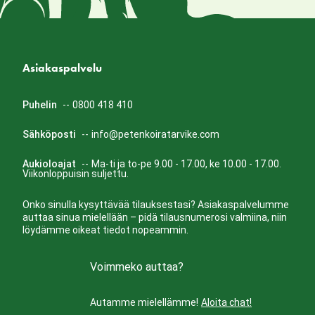
Asiakaspalvelu
Puhelin
--
0800 418 410
Sähköposti
--
info@petenkoiratarvike.com
Aukioloajat
--
Ma-ti ja to-pe 9.00 - 17.00, ke 10.00 - 17.00.
Viikonloppuisin suljettu.
Onko sinulla kysyttävää tilauksestasi? Asiakaspalvelumme
auttaa sinua mielellään – pidä tilausnumerosi valmiina, niin
löydämme oikeat tiedot nopeammin.
Voimmeko auttaa?
Autamme mielellämme!
Aloita chat!