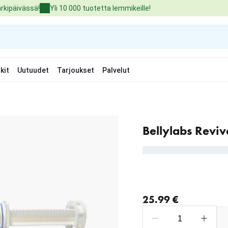
arkipäivässä!
Yli 10 000 tuotetta lemmikeille!
kit
Uutuudet
Tarjoukset
Palvelut
Bellylabs Reviv
nykyinen hinta 25.99 €
25.99 €