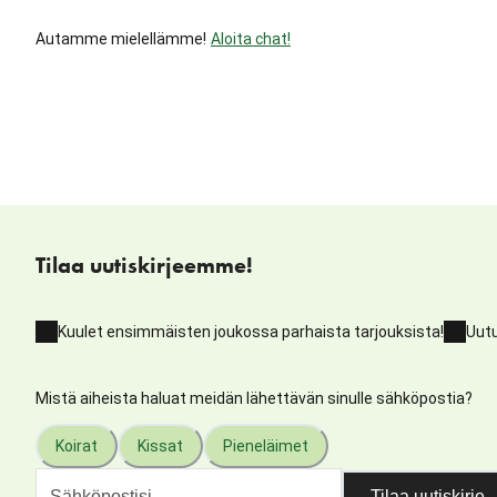
Autamme mielellämme!
Aloita chat!
Tilaa uutiskirjeemme!
Kuulet ensimmäisten joukossa parhaista tarjouksista!
Uutu
Mistä aiheista haluat meidän lähettävän sinulle sähköpostia?
Koirat
Kissat
Pieneläimet
Tilaa uutiskirje