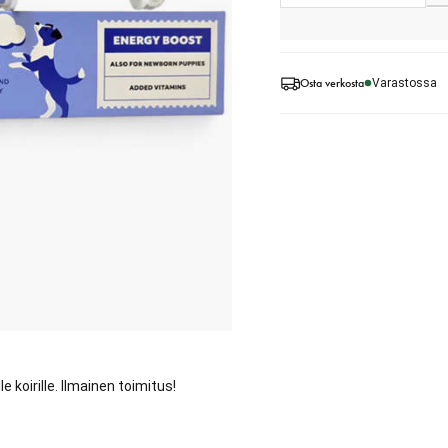
Osta verkosta
Varastossa
e koirille. Ilmainen toimitus!