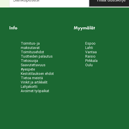
Info
Myymälät
Toimitus- ja
Espoo
maksutavat
Lahti
Toimitusehdot
Vantaa
Tuotteiden palautus
Raisio
Tietosuoja
Pirkkala
Saavutettavuus
Oulu
#yespete
Kestotilauksen ehdot
Tietoa meistä
Vinkit ja artikkelit
Lahjakortti
Avoimet työpaikat