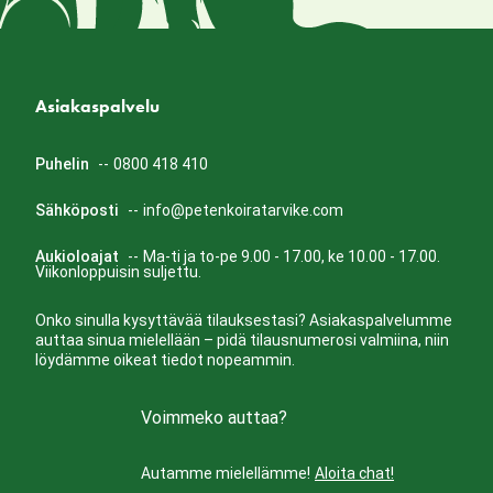
Asiakaspalvelu
Puhelin
--
0800 418 410
Sähköposti
--
info@petenkoiratarvike.com
Aukioloajat
--
Ma-ti ja to-pe 9.00 - 17.00, ke 10.00 - 17.00.
Viikonloppuisin suljettu.
Onko sinulla kysyttävää tilauksestasi? Asiakaspalvelumme
auttaa sinua mielellään – pidä tilausnumerosi valmiina, niin
löydämme oikeat tiedot nopeammin.
Voimmeko auttaa?
Autamme mielellämme!
Aloita chat!