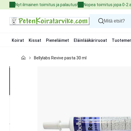
Skip
Nyt ilmainen toimitus ja palautus!
Nopea toimitus jopa 0-2 
to
Content
Koirat
Kissat
Pieneläimet
Eläinlääkäriruoat
Tuotemer
Koirat
Bellylabs Revive pasta 30 ml
Kissat
Pieneläimet
Eläinlääkäriruoat
Tuotemerkit
Uutuudet
Tarjoukset
Palvelut