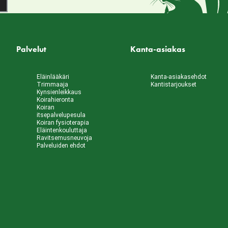
Palvelut
Kanta-asiakas
Eläinlääkäri
Kanta-asiakasehdot
Trimmaaja
Kantistarjoukset
Kynsienleikkaus
Koirahieronta
Koiran
itsepalvelupesula
Koiran fysioterapia
Eläintenkouluttaja
Ravitsemusneuvoja
Palveluiden ehdot