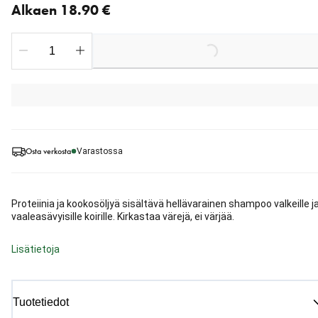
Alkaen 18.90 €
Loading...
Osta verkosta
Varastossa
Proteiinia ja kookosöljyä sisältävä hellävarainen shampoo valkeille j
vaaleasävyisille koirille. Kirkastaa värejä, ei värjää.
Lisätietoja
Tuotetiedot