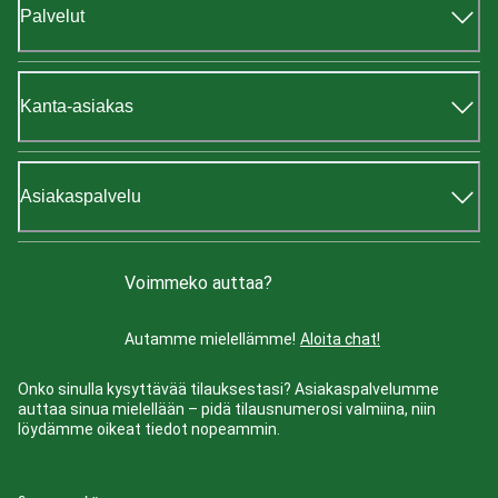
Palvelut
Kanta-asiakas
Asiakaspalvelu
Voimmeko auttaa?
Autamme mielellämme!
Aloita chat!
Onko sinulla kysyttävää tilauksestasi? Asiakaspalvelumme
auttaa sinua mielellään – pidä tilausnumerosi valmiina, niin
löydämme oikeat tiedot nopeammin.