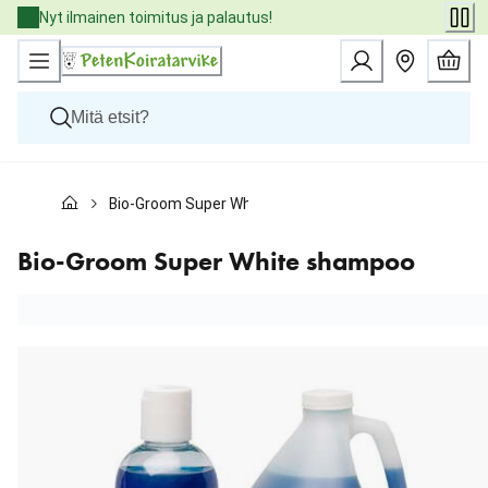
Skip
Nyt ilmainen toimitus ja palautus!
to
Content
Koirat
Bio-Groom Super White shampoo
Kissat
Pieneläimet
Eläinlääkäriruoat
Bio-Groom Super White shampoo
Tuotemerkit
Uutuudet
Tarjoukset
Palvelut