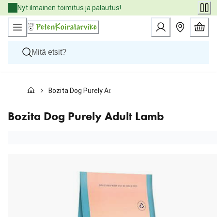
Skip
Nyt ilmainen toimitus ja palautus!
to
Content
Koirat
Bozita Dog Purely Adult Lamb
Kissat
Pieneläimet
Eläinlääkäriruoat
Bozita Dog Purely Adult Lamb
Tuotemerkit
Uutuudet
Tarjoukset
Palvelut