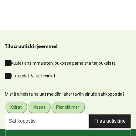
Tilaa uutiskirjeemme!
Kuulet ensimmäisten joukossa parhaista tarjouksista!
Uutuudet & tuotevinkit
Mistä aiheista haluat meidän lähettävän sinulle sähköpostia?
Koirat
Kissat
Pieneläimet
Tilaa uutiskirje