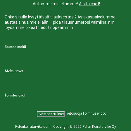
Autamme mielellämme!
Aloita chat!
Onko sinulla kysyttävää tilauksestasi? Asiakaspalvelumme
auttaa sinua mielellään – pidä tilausnumerosi valmiina, niin
löydämme oikeat tiedot nopeammin.
Seuraa meitä
Maksutavat
Toimitustavat
Tietosuoja
Toimitusehdot
Evästeasetukset
Petenkoiratarvike.com - Copyright © 2026 Peten Koiratarvike Oy