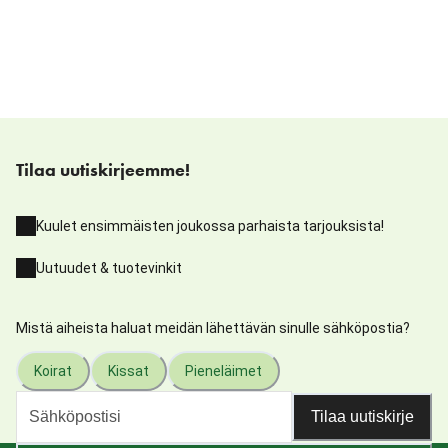
Tilaa uutiskirjeemme!
Kuulet ensimmäisten joukossa parhaista tarjouksista!
Uutuudet & tuotevinkit
Mistä aiheista haluat meidän lähettävän sinulle sähköpostia?
Koirat
Kissat
Pieneläimet
Tilaa uutiskirje