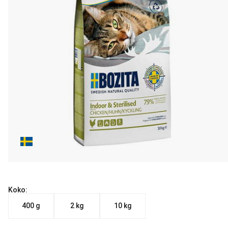
Koko:
400 g
2 kg
10 kg
Nykyinen hinta alkaen 8.90 €