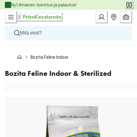
Skip
Nyt ilmainen toimitus ja palautus!
to
Content
Koirat
Bozita Feline Indoor & Sterilized
Kissat
Pieneläimet
Eläinlääkäriruoat
Bozita Feline Indoor & Sterilized
Tuotemerkit
Uutuudet
Tarjoukset
Palvelut