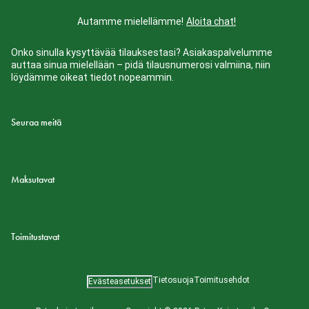
Autamme mielellämme!
Aloita chat!
Onko sinulla kysyttävää tilauksestasi? Asiakaspalvelumme
auttaa sinua mielellään – pidä tilausnumerosi valmiina, niin
löydämme oikeat tiedot nopeammin.
Seuraa meitä
Maksutavat
Toimitustavat
Tietosuoja
Toimitusehdot
Evästeasetukset